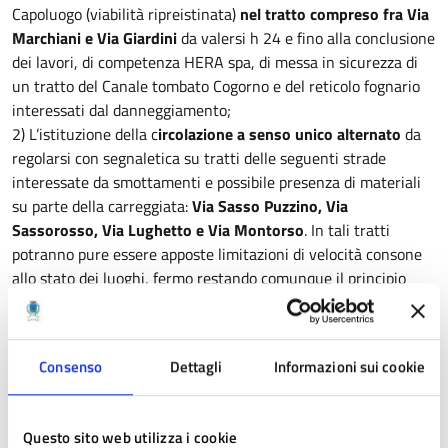
Capoluogo (viabilità ripreistinata)
nel tratto compreso fra Via
Marchiani e Via Giardini
da valersi h 24 e fino alla conclusione
dei lavori, di competenza HERA spa, di messa in sicurezza di
un tratto del Canale tombato Cogorno e del reticolo fognario
interessati dal danneggiamento;
2) L’istituzione della c
ircolazione a senso unico alternato
da
regolarsi con segnaletica su tratti delle seguenti strade
interessate da smottamenti e possibile presenza di materiali
su parte della carreggiata:
Via Sasso Puzzino, Via
Sassorosso, Via Lughetto e Via Montorso
. In tali tratti
potranno pure essere apposte limitazioni di velocità consone
allo stato dei luoghi, fermo restando comunque il principio
generale della prudenza dei guidatori che impone di regolare
la velocità in base alle condizioni stradali, di visibilità e di
traffico.
Consenso
Dettagli
Informazioni sui cookie
Allegati
Questo sito web utilizza i cookie