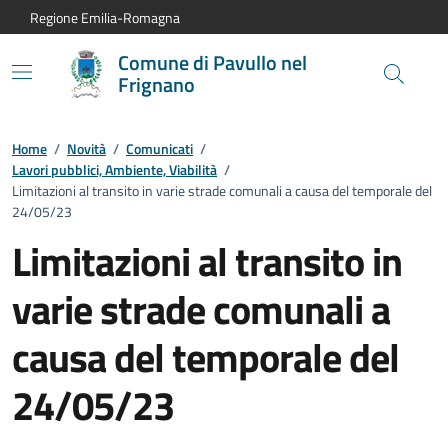
Vai al contenuto principale
Vai alla navigazione del sito
Vai al piede di pagina
Regione Emilia-Romagna
Comune di Pavullo nel
Frignano
Home
/
Novità
/
Comunicati
/
Lavori pubblici, Ambiente, Viabilità
/
Limitazioni al transito in varie strade comunali a causa del temporale del
24/05/23
Limitazioni al transito in
varie strade comunali a
causa del temporale del
24/05/23