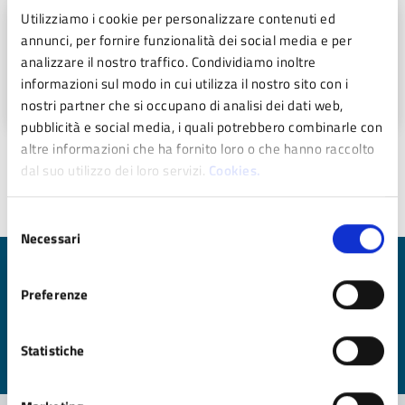
Utilizziamo i cookie per personalizzare contenuti ed
Oordinanza n. 46/2023 LIMITAZIONI AL
annunci, per fornire funzionalità dei social media e per
TRANSITO DI DIVERSI TRATTI STRADALI PER
analizzare il nostro traffico. Condividiamo inoltre
DANNI CAUSATI DAL TEMPORALE DEL
informazioni sul modo in cui utilizza il nostro sito con i
24.05.2023 (PDF - 49 KB)
nostri partner che si occupano di analisi dei dati web,
pubblicità e social media, i quali potrebbero combinarle con
altre informazioni che ha fornito loro o che hanno raccolto
dal suo utilizzo dei loro servizi.
Cookies.
Ultimo aggiornamento:
25/01/2024 13:04
Selezione
Necessari
del
consenso
Quanto sono chiare le informazioni su questa
Preferenze
pagina?
Valuta da 1 a 5 stelle la pagina
Statistiche
Valuta 1 stelle su 5
Valuta 2 stelle su 5
Valuta 3 stelle su 5
Valuta 4 stelle su 5
Valuta 5 stelle su 5