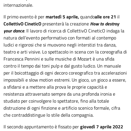
internazionale.
Il primo evento è per
martedì 5 aprile,
quando
alle ore 21
il
CollettivO CineticO
presenterà la creazione
How to destroy
your dance
. Il lavoro di ricerca di CollettivO CineticO indaga la
natura dell’evento performativo con formati al contempo
ludici e rigorosi che si muovono negli interstizi tra danza,
teatro e arti visive. Lo spettacolo in scena con la coreografia di
Francesca Pennini e sulle musiche di Mozart è una sfida
contro il tempo dai toni pulp e dal gusto ludico. Un manuale
per il boicottaggio di ogni decoro coreografico tra accelerazioni
impossibili e slow motion estremi. Un gioco, un gioco a essere,
a sfidarsi e a mettere alla prova le proprie capacità e
resistenza attraversato sempre da una profonda ironia e
studiato per coinvolgere lo spettatore, fino alla totale
distruzione di ogni finzione e artificio scenico formale, cifra
che contraddistingue lo stile della compagnia.
Il secondo appuntamento è fissato per
giovedì 7 aprile 2022