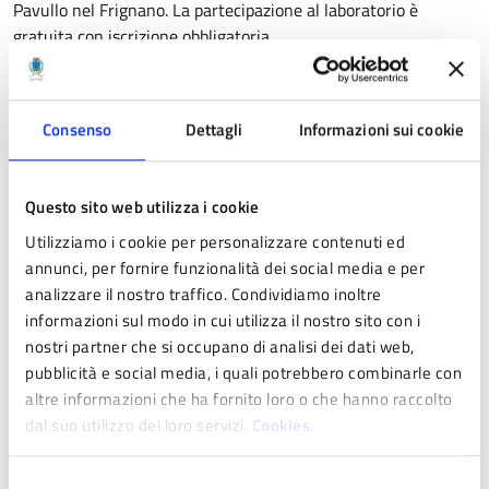
Pavullo nel Frignano. La partecipazione al laboratorio è
gratuita con iscrizione obbligatoria
Mercoledì 6 aprile 2022
alle ore 21 presso il Cinema Teatro
Walter Mac Mazzieri andrà in scena
NEVE
a cura del
C
entro
Consenso
Dettagli
Informazioni sui cookie
Danza Studio D.I.A
. con l’ideazione di Luca Degl’Antoni e le
coreografie diJon B. Un componimento coreografico ispirato
all’omonimo romanzo di Maxence Fermine messo in scena da
Questo sito web utilizza i cookie
cinque danzatori del Junior Ballet D.I.A.: Yuko è un
diciassettenne ribelle che lascia la famiglia per diventare un
Utilizziamo i cookie per personalizzare contenuti ed
poeta. Nelle sue poesie parla del bianco della neve. Si metterà
annunci, per fornire funzionalità dei social media e per
in viaggio per aprirsi a nuove esperienze e a un mondo di
analizzare il nostro traffico. Condividiamo inoltre
ritrovati colori.
informazioni sul modo in cui utilizza il nostro sito con i
nostri partner che si occupano di analisi dei dati web,
A seguire
l’Associazione Culturale Le
Muse,
con le coreografie
pubblicità e social media, i quali potrebbero combinarle con
di Emanuela Vedovelli
,
Martina Cumbo eAlexander Serov,
altre informazioni che ha fornito loro o che hanno raccolto
presenterà
MOTUS ANIMI,
uno spaccato del lavoro della
dal suo utilizzo dei loro servizi.
Cookies.
Scuola che porta sul palco una selezione di coreografie di
danza classica, contemporanea e hip hop. L’evento è ad
Selezione