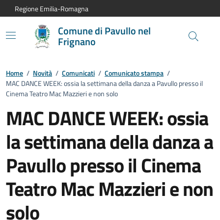
Vai al contenuto principale
Vai alla navigazione del sito
Vai al piede di pagina
Regione Emilia-Romagna
Comune di Pavullo nel
Frignano
Home
/
Novità
/
Comunicati
/
Comunicato stampa
/
MAC DANCE WEEK: ossia la settimana della danza a Pavullo presso il
Cinema Teatro Mac Mazzieri e non solo
MAC DANCE WEEK: ossia
la settimana della danza a
Pavullo presso il Cinema
Teatro Mac Mazzieri e non
solo