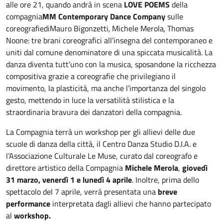
alle ore 21, quando andrà in scena
LOVE POEMS
della
compagnia
MM Contemporary Dance Company
sulle
coreografiediMauro Bigonzetti
,
Michele Merola
,
Thomas
Noone: tre brani coreografici all’insegna del contemporaneo e
uniti dal comune denominatore di una spiccata musicalità. La
danza diventa tutt’uno con la musica, sposandone la ricchezza
compositiva grazie a coreografie che privilegiano il
movimento, la plasticità, ma anche l’importanza del singolo
gesto, mettendo in luce la versatilità stilistica e la
straordinaria bravura dei danzatori della compagnia.
La Compagnia terrà un workshop per gli allievi delle due
scuole di danza della città, il Centro Danza Studio D.I.A. e
l’Associazione Culturale Le Muse, curato dal coreografo e
direttore artistico della Compagnia
Michele Merola
,
giovedì
31 marzo, venerdì 1 e lunedì 4 aprile
. Inoltre, prima dello
spettacolo del 7 aprile, verrà presentata una
breve
performance
interpretata dagli allievi che hanno partecipato
al
workshop.