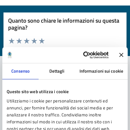
Quanto sono chiare le informazioni su questa
pagina?
Valuta da 1 a 5 stelle la pagina
Valuta 1 stelle su 5
Valuta 2 stelle su 5
Valuta 3 stelle su 5
Valuta 4 stelle su 5
Valuta 5 stelle su 5
Consenso
Dettagli
Informazioni sui cookie
Contatta il comune
Questo sito web utilizza i cookie
Leggi le domande frequenti
Utilizziamo i cookie per personalizzare contenuti ed
Richiedi assistenza
annunci, per fornire funzionalità dei social media e per
analizzare il nostro traffico. Condividiamo inoltre
Prenota appuntamento
informazioni sul modo in cui utilizza il nostro sito con i
nostri partner che si occupano di analisi dei dati web,