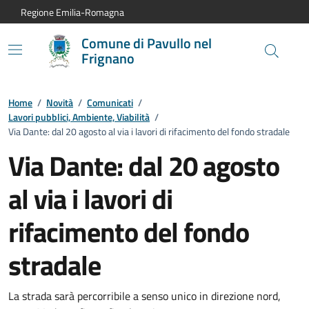
Vai al contenuto principale
Vai alla navigazione del sito
Vai al piede di pagina
Regione Emilia-Romagna
Comune di Pavullo nel
Frignano
Home
/
Novità
/
Comunicati
/
Lavori pubblici, Ambiente, Viabilità
/
Via Dante: dal 20 agosto al via i lavori di rifacimento del fondo stradale
Via Dante: dal 20 agosto
al via i lavori di
rifacimento del fondo
stradale
Dettagli del comunicato:
La strada sarà percorribile a senso unico in direzione nord,