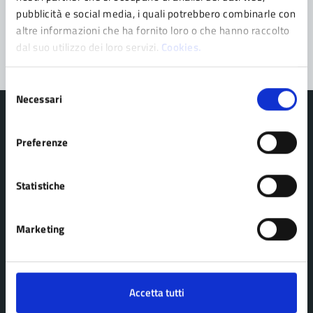
Problemi in città
pubblicità e social media, i quali potrebbero combinarle con
Segnala disservizio
altre informazioni che ha fornito loro o che hanno raccolto
dal suo utilizzo dei loro servizi.
Cookies.
Selezione
Necessari
del
consenso
Preferenze
Comune di Pavullo nel Frignano
Statistiche
AMMINISTRAZIONE
Marketing
Organi di governo
Personale amministrativo
Politici
Accetta tutti
Enti e fondazioni