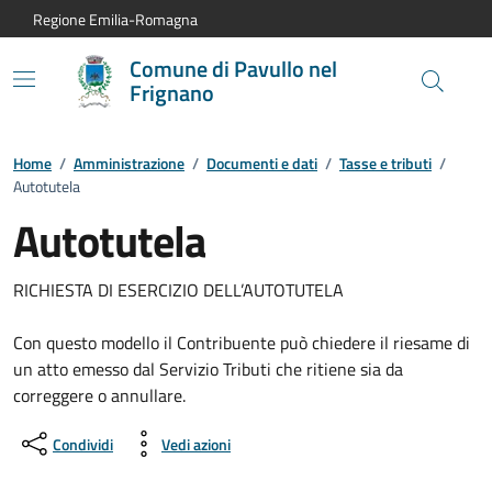
Vai al contenuto principale
Vai alla navigazione del sito
Vai al piede di pagina
Regione Emilia-Romagna
Comune di Pavullo nel
Frignano
Home
/
Amministrazione
/
Documenti e dati
/
Tasse e tributi
/
Autotutela
Autotutela
RICHIESTA DI ESERCIZIO DELL’AUTOTUTELA
Con questo modello il Contribuente può chiedere il riesame di
un atto emesso dal Servizio Tributi che ritiene sia da
correggere o annullare.
Condividi
Vedi azioni