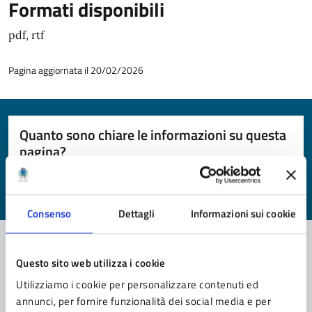
Formati disponibili
pdf, rtf
Pagina aggiornata il 20/02/2026
Quanto sono chiare le informazioni su questa
pagina?
Valuta da 1 a 5 stelle la pagina
Valuta 1 stelle su 5
Valuta 2 stelle su 5
Valuta 3 stelle su 5
Valuta 4 stelle su 5
Valuta 5 stelle su 5
Consenso
Dettagli
Informazioni sui cookie
Questo sito web utilizza i cookie
Contatta il comune
Utilizziamo i cookie per personalizzare contenuti ed
annunci, per fornire funzionalità dei social media e per
Leggi le domande frequenti