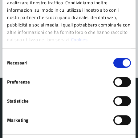
analizzare il nostro traffico. Condividiamo inoltre
informazioni sul modo in cui utilizza il nostro sito con i
Richiedi assistenza
nostri partner che si occupano di analisi dei dati web,
Prenota appuntamento
pubblicità e social media, i quali potrebbero combinarle con
altre informazioni che ha fornito loro o che hanno raccolto
Problemi in città
dal suo utilizzo dei loro servizi.
Cookies.
Segnala disservizio
Selezione
Necessari
del
consenso
Preferenze
Statistiche
Comune di Pavullo nel Frignano
Marketing
AMMINISTRAZIONE