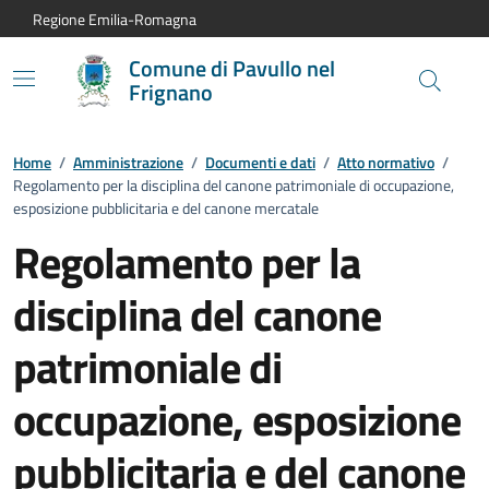
Vai al contenuto principale
Vai alla navigazione del sito
Vai al piede di pagina
Regione Emilia-Romagna
Comune di Pavullo nel
Frignano
Home
/
Amministrazione
/
Documenti e dati
/
Atto normativo
/
Regolamento per la disciplina del canone patrimoniale di occupazione,
esposizione pubblicitaria e del canone mercatale
Regolamento per la
disciplina del canone
patrimoniale di
occupazione, esposizione
pubblicitaria e del canone