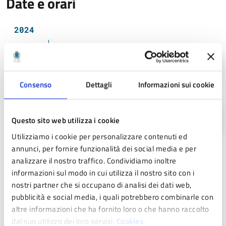
Date e orari
2024
08
18.30 / 20.30
LUG
Consenso
Dettagli
Informazioni sui cookie
13
9.30 / 13 - 14.30 / 16.00
Questo sito web utilizza i cookie
LUG
Utilizziamo i cookie per personalizzare contenuti ed
annunci, per fornire funzionalità dei social media e per
analizzare il nostro traffico. Condividiamo inoltre
Costi
informazioni sul modo in cui utilizza il nostro sito con i
nostri partner che si occupano di analisi dei dati web,
pubblicità e social media, i quali potrebbero combinarle con
Gratuito
altre informazioni che ha fornito loro o che hanno raccolto
dal suo utilizzo dei loro servizi.
Cookies.