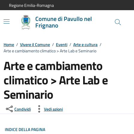
Vai al contenuto principale
Vai alla navigazione del sito
Vai al piede di pagina
Regione Emilia-Romagna
Comune di Pavullo nel
Frignano
Home
/
Vivere il Comune
/
Eventi
/
Arte e cultura
/
Arte e cambiamento climatico > Arte Lab e Seminario
Arte e cambiamento
climatico > Arte Lab e
Seminario
Dettagli dell'evento:
Condividi
Vedi azioni
INDICE DELLA PAGINA