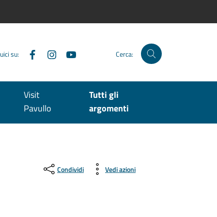
Facebook
Instagram
YouTube
uici su:
Cerca:
Visit
Tutti gli
Pavullo
argomenti
Condividi
Vedi azioni