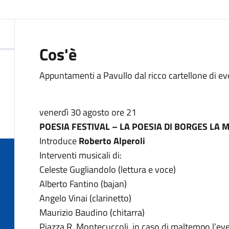
:
Cos'è
Appuntamenti a Pavullo dal ricco cartellone di eve
venerdì 30 agosto ore 21
POESIA FESTIVAL – LA POESIA DI BORGES LA 
Introduce
Roberto Alperoli
Interventi musicali di:
Celeste Gugliandolo (lettura e voce)
Alberto Fantino (bajan)
Angelo Vinai (clarinetto)
Maurizio Baudino (chitarra)
Piazza R. Montecuccoli, in caso di maltempo l’even