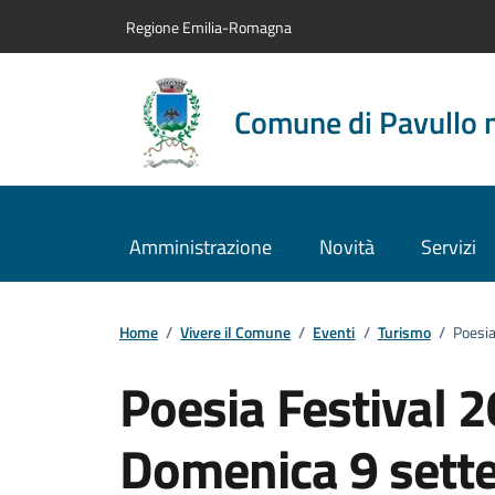
Vai al contenuto principale
Vai alla navigazione del sito
Vai al piede di pagina
Regione Emilia-Romagna
Comune di Pavullo 
Amministrazione
Novità
Servizi
Home
/
Vivere il Comune
/
Eventi
/
Turismo
/
Poesia
Poesia Festival 
Domenica 9 sett