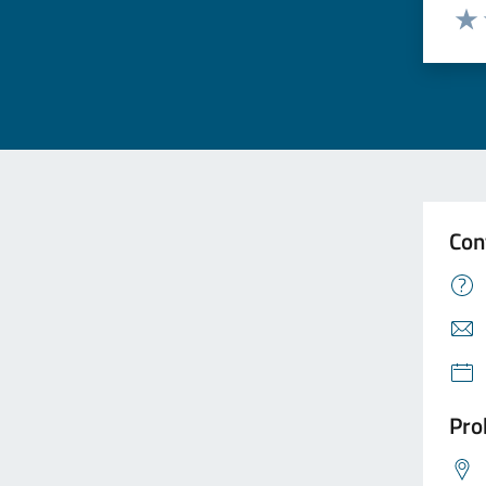
Valuta
Valu
Con
Pro