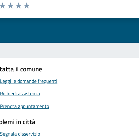
 da 1 a 5 stelle la pagina
ta 1 stelle su 5
Valuta 2 stelle su 5
Valuta 3 stelle su 5
Valuta 4 stelle su 5
Valuta 5 stelle su 5
tatta il comune
Leggi le domande frequenti
Richiedi assistenza
Prenota appuntamento
blemi in città
Segnala disservizio