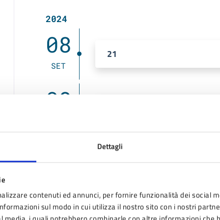
2024
08
21
SET
08
17.30
SET
Dettagli
Costi
ie
alizzare contenuti ed annunci, per fornire funzionalità dei social m
Gratuito
nformazioni sul modo in cui utilizza il nostro sito con i nostri partn
ial media, i quali potrebbero combinarle con altre informazioni che 