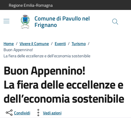
Vai al contenuto principale
Vai alla navigazione del sito
Vai al piede di pagina
Regione Emilia-Romagna
Comune di Pavullo nel
Frignano
Home
/
Vivere il Comune
/
Eventi
/
Turismo
/
Buon Appennino!
La fiera delle eccellenze e dell’economia sostenibile
Buon Appennino!
La fiera delle eccellenze e
dell’economia sostenibile
Dettagli dell'evento:
Condividi
Vedi azioni