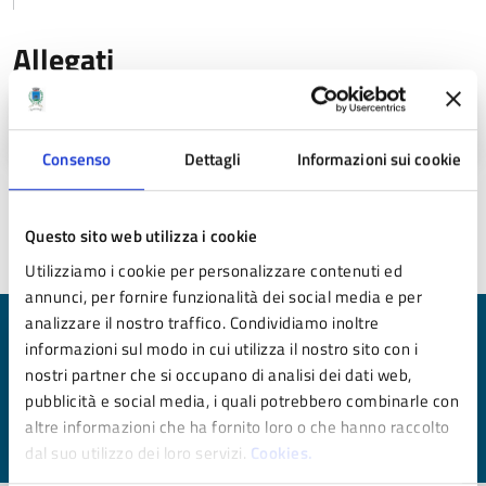
Allegati
Buon Appennino (PNG - 748 KB)
Consenso
Dettagli
Informazioni sui cookie
Questo sito web utilizza i cookie
Ultimo aggiornamento:
05/09/2022 08:41
Utilizziamo i cookie per personalizzare contenuti ed
annunci, per fornire funzionalità dei social media e per
analizzare il nostro traffico. Condividiamo inoltre
Quanto sono chiare le informazioni su questa
informazioni sul modo in cui utilizza il nostro sito con i
pagina?
nostri partner che si occupano di analisi dei dati web,
pubblicità e social media, i quali potrebbero combinarle con
Valuta da 1 a 5 stelle la pagina
altre informazioni che ha fornito loro o che hanno raccolto
Valuta 1 stelle su 5
Valuta 2 stelle su 5
Valuta 3 stelle su 5
Valuta 4 stelle su 5
Valuta 5 stelle su 5
dal suo utilizzo dei loro servizi.
Cookies.