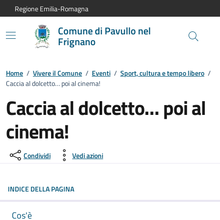
Vai al contenuto principale
Vai alla navigazione del sito
Vai al piede di pagina
Regione Emilia-Romagna
Comune di Pavullo nel
Frignano
Home
/
Vivere il Comune
/
Eventi
/
Sport, cultura e tempo libero
/
Caccia al dolcetto… poi al cinema!
Caccia al dolcetto… poi al
cinema!
Dettagli dell'evento:
Condividi
Vedi azioni
INDICE DELLA PAGINA
Cos'è