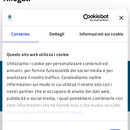
31102023 (JPG - 194 KB)
Consenso
Dettagli
Informazioni sui cookie
Ultimo aggiornamento:
28/01/2025 17:10
Questo sito web utilizza i cookie
Utilizziamo i cookie per personalizzare contenuti ed
annunci, per fornire funzionalità dei social media e per
Quanto sono chiare le informazioni su questa
analizzare il nostro traffico. Condividiamo inoltre
pagina?
informazioni sul modo in cui utilizza il nostro sito con i
nostri partner che si occupano di analisi dei dati web,
Valuta da 1 a 5 stelle la pagina
pubblicità e social media, i quali potrebbero combinarle con
Valuta 1 stelle su 5
Valuta 2 stelle su 5
Valuta 3 stelle su 5
Valuta 4 stelle su 5
Valuta 5 stelle su 5
altre informazioni che ha fornito loro o che hanno raccolto
dal suo utilizzo dei loro servizi.
Cookies.
Selezione