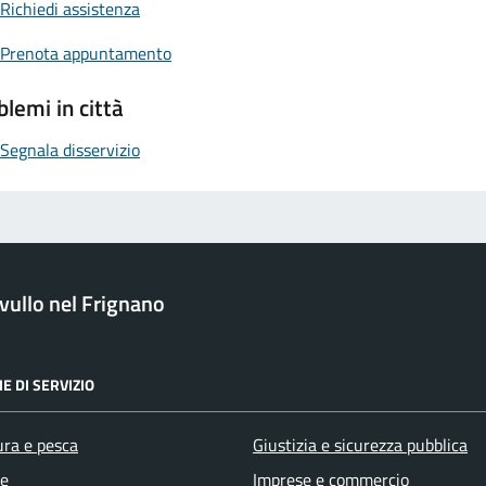
Richiedi assistenza
Prenota appuntamento
blemi in città
Segnala disservizio
ullo nel Frignano
E DI SERVIZIO
ura e pesca
Giustizia e sicurezza pubblica
e
Imprese e commercio