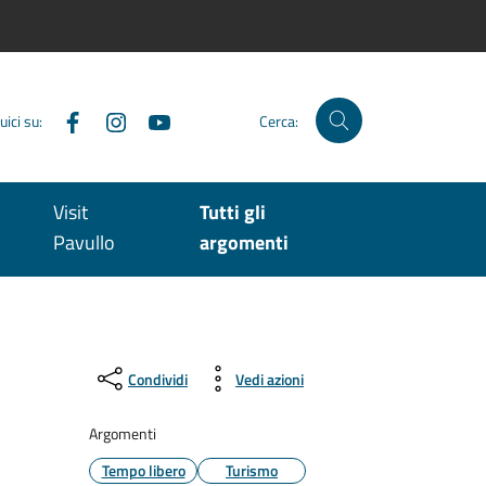
Facebook
Instagram
YouTube
uici su:
Cerca:
Visit
Tutti gli
Pavullo
argomenti
Condividi
Vedi azioni
Argomenti
Tempo libero
Turismo