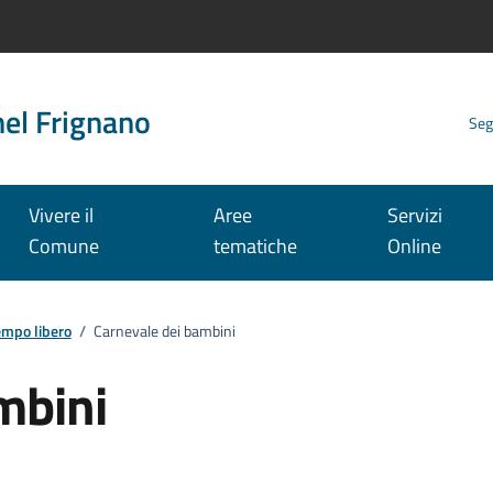
nel Frignano
Seg
Vivere il
Aree
Servizi
Comune
tematiche
Online
empo libero
/
Carnevale dei bambini
mbini
: