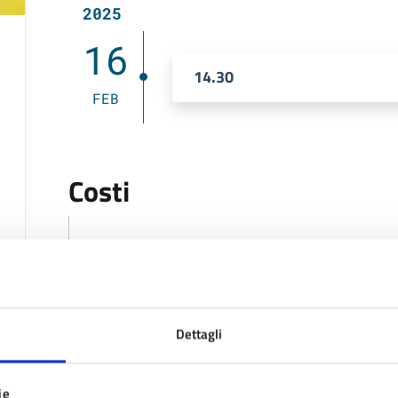
2025
16
14.30
FEB
Costi
Gratuito
Dettagli
Ultimo aggiornamento:
17/02/2025 08:33
ie