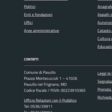
Politici
Anagrafe
Enti e fondazioni
Appalti 
Uffici
Autorizz
Aree amministrative
Catasto 
Cultura 
Educazi
CONTATTI
Comune di Pavullo
Leggi le
Piazza Montecuccoli 1 – 41026
Segnalaz
Pavullo nel Frignano, MO
Prenota
Codice fiscale / P.IVA: 00223910365
Richiest
Ufficio Relazioni con il Pubblico
Tel: 0536/29911