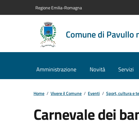
Vai al contenuto principale
Vai alla navigazione del sito
Vai al piede di pagina
Regione Emilia-Romagna
Comune di Pavullo 
Amministrazione
Novità
Servizi
Home
/
Vivere il Comune
/
Eventi
/
Sport, cultura e t
Carnevale dei ba
Dettagli dell'evento