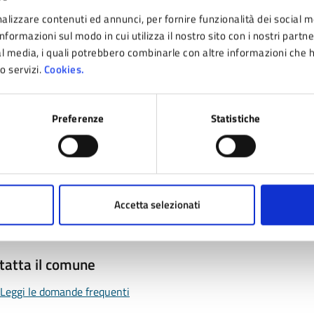
alizzare contenuti ed annunci, per fornire funzionalità dei social m
nformazioni sul modo in cui utilizza il nostro sito con i nostri partn
ial media, i quali potrebbero combinarle con altre informazioni che 
ro servizi.
Cookies.
nto sono chiare le informazioni su questa pagina
 da 1 a 5 stelle la pagina
Preferenze
Statistiche
ta 1 stelle su 5
Valuta 2 stelle su 5
Valuta 3 stelle su 5
Valuta 4 stelle su 5
Valuta 5 stelle su 5
Accetta selezionati
tatta il comune
Leggi le domande frequenti