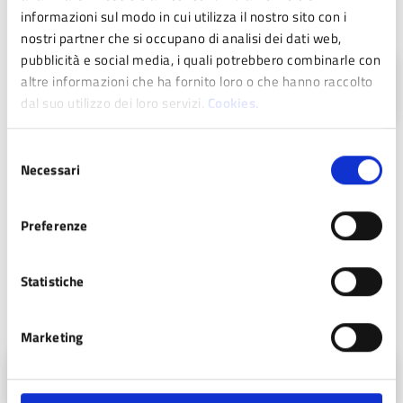
informazioni sul modo in cui utilizza il nostro sito con i
2025
nostri partner che si occupano di analisi dei dati web,
07
pubblicità e social media, i quali potrebbero combinarle con
13:30
altre informazioni che ha fornito loro o che hanno raccolto
Inizio
dal suo utilizzo dei loro servizi.
Cookies.
SET
Selezione
Necessari
del
Costi
consenso
Preferenze
Gratuito
Statistiche
Contatti
Marketing
A.S.D. CICLISTICA PAVULLESE