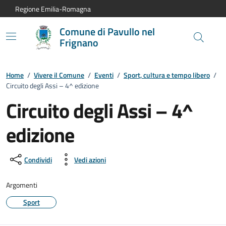
Vai al contenuto principale
Vai alla navigazione del sito
Vai al piede di pagina
Regione Emilia-Romagna
Comune di Pavullo nel
Frignano
Home
/
Vivere il Comune
/
Eventi
/
Sport, cultura e tempo libero
/
Circuito degli Assi – 4^ edizione
Circuito degli Assi – 4^
edizione
Dettagli dell'evento:
Condividi
Vedi azioni
Argomenti
Sport