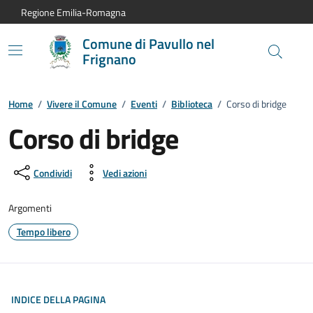
Vai al contenuto principale
Vai alla navigazione del sito
Vai al piede di pagina
Regione Emilia-Romagna
Comune di Pavullo nel
Frignano
Home
/
Vivere il Comune
/
Eventi
/
Biblioteca
/
Corso di bridge
Corso di bridge
Dettagli dell'evento:
Condividi
Vedi azioni
Argomenti
Tempo libero
INDICE DELLA PAGINA