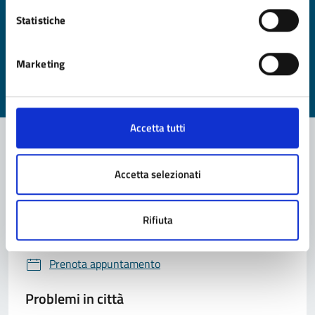
Statistiche
Quanto sono chiare le informazioni su questa
pagina?
Marketing
Valuta da 1 a 5 stelle la pagina
Valuta 1 stelle su 5
Valuta 2 stelle su 5
Valuta 3 stelle su 5
Valuta 4 stelle su 5
Valuta 5 stelle su 5
Accetta tutti
Contatta il comune
Accetta selezionati
Leggi le domande frequenti
Rifiuta
Richiedi assistenza
Prenota appuntamento
Problemi in città