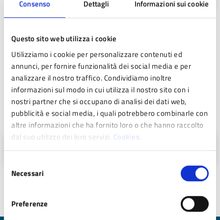
Consenso
Dettagli
Informazioni sui cookie
Questo sito web utilizza i cookie
Costi
Utilizziamo i cookie per personalizzare contenuti ed
annunci, per fornire funzionalità dei social media e per
analizzare il nostro traffico. Condividiamo inoltre
Gratuito
informazioni sul modo in cui utilizza il nostro sito con i
nostri partner che si occupano di analisi dei dati web,
pubblicità e social media, i quali potrebbero combinarle con
Contatti
altre informazioni che ha fornito loro o che hanno raccolto
dal suo utilizzo dei loro servizi.
Cookies.
tel . 0536-21213
Selezione
Necessari
del
consenso
Ultimo aggiornamento:
07/01/2026 10:38
Preferenze