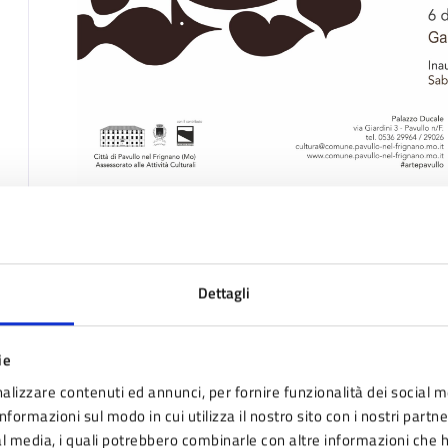
A chi è rivolto
A tutti
Dettagli
Luogo
ie
Palazzo Ducale - Via Giardini 3
alizzare contenuti ed annunci, per fornire funzionalità dei social m
nformazioni sul modo in cui utilizza il nostro sito con i nostri partn
Via Giardini 3
ial media, i quali potrebbero combinarle con altre informazioni che 