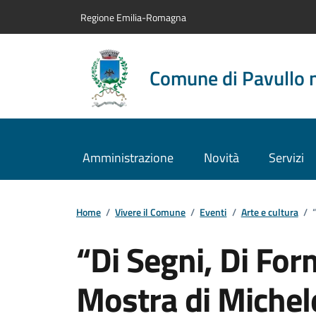
Vai al contenuto principale
Vai alla navigazione del sito
Vai al piede di pagina
Regione Emilia-Romagna
Comune di Pavullo 
Amministrazione
Novità
Servizi
Home
/
Vivere il Comune
/
Eventi
/
Arte e cultura
/
“Di Segni, Di For
Mostra di Michele