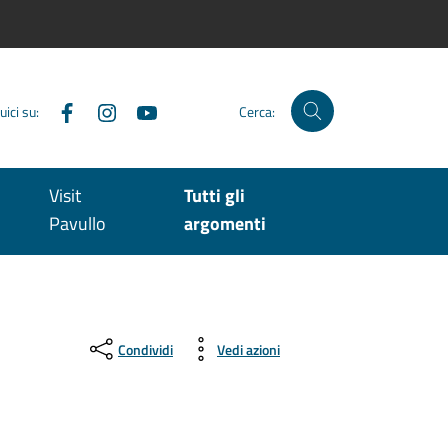
Facebook
Instagram
YouTube
uici su:
Cerca:
Visit
Tutti gli
Pavullo
argomenti
Condividi
Vedi azioni