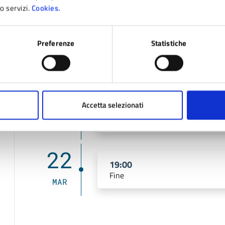
ro servizi.
Cookies.
Date e orari
Preferenze
Statistiche
2025
06
Accetta selezionati
16:00
Inizio
DIC
22
19:00
Fine
MAR