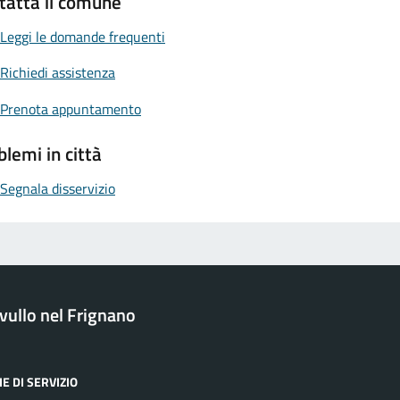
tatta il comune
Leggi le domande frequenti
Richiedi assistenza
Prenota appuntamento
blemi in città
Segnala disservizio
ullo nel Frignano
E DI SERVIZIO