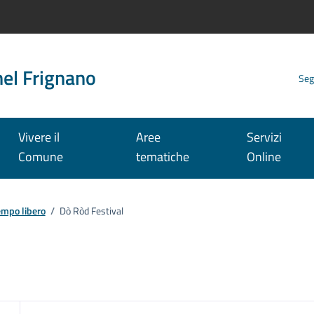
nel Frignano
Seg
Vivere il
Aree
Servizi
Comune
tematiche
Online
empo libero
/
Dò Ròd Festival
: