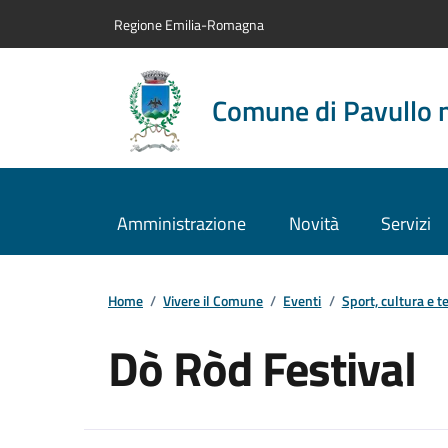
Vai al contenuto principale
Vai alla navigazione del sito
Vai al piede di pagina
Regione Emilia-Romagna
Comune di Pavullo 
Amministrazione
Novità
Servizi
Home
/
Vivere il Comune
/
Eventi
/
Sport, cultura e t
Dò Ròd Festival
Dettagli dell'evento