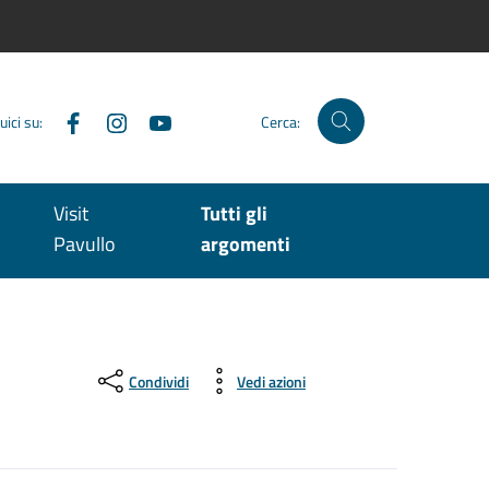
Facebook
Instagram
YouTube
uici su:
Cerca:
Visit
Tutti gli
Pavullo
argomenti
Condividi
Vedi azioni