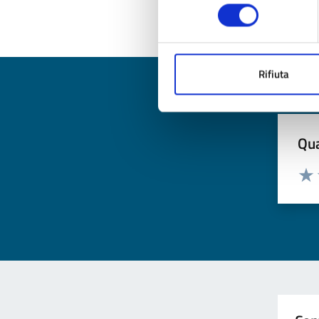
consenso
Rifiuta
Qua
Valuta
Valu