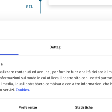
GIU
Costi
Dettagli
Gratuito
ie
Allegati
alizzare contenuti ed annunci, per fornire funzionalità dei social m
nformazioni sul modo in cui utilizza il nostro sito con i nostri partn
ial media, i quali potrebbero combinarle con altre informazioni che 
Dò ròd 11062023 (JPG - 113 KB)
ro servizi.
Cookies.
Preferenze
Statistiche