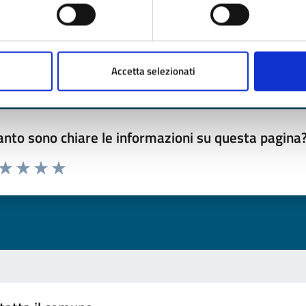
Ultimo aggiornamento:
12/06/2023 08:29
Accetta selezionati
nto sono chiare le informazioni su questa pagina
 da 1 a 5 stelle la pagina
ta 1 stelle su 5
Valuta 2 stelle su 5
Valuta 3 stelle su 5
Valuta 4 stelle su 5
Valuta 5 stelle su 5