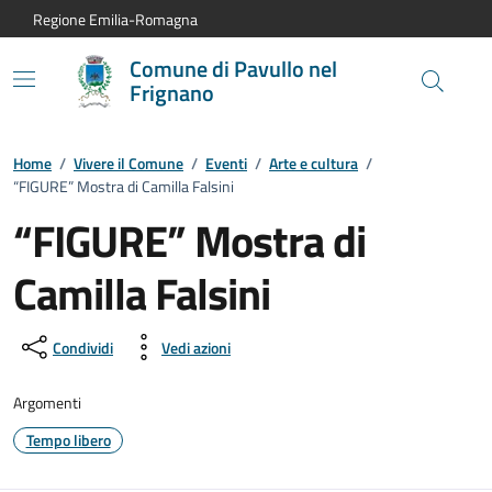
Vai al contenuto principale
Vai alla navigazione del sito
Vai al piede di pagina
Regione Emilia-Romagna
Comune di Pavullo nel
Frignano
Home
/
Vivere il Comune
/
Eventi
/
Arte e cultura
/
“FIGURE” Mostra di Camilla Falsini
“FIGURE” Mostra di
Camilla Falsini
Dettagli dell'evento:
Condividi
Vedi azioni
Argomenti
Tempo libero