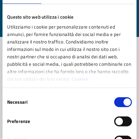
pagina?
Questo sito web utilizza i cookie
Valuta da 1 a 5 stelle la pagina
Utilizziamo i cookie per personalizzare contenuti ed
Valuta 1 stelle su 5
Valuta 2 stelle su 5
Valuta 3 stelle su 5
Valuta 4 stelle su 5
Valuta 5 stelle su 5
annunci, per fornire funzionalità dei social media e per
analizzare il nostro traffico. Condividiamo inoltre
informazioni sul modo in cui utilizza il nostro sito con i
nostri partner che si occupano di analisi dei dati web,
Contatta il comune
pubblicità e social media, i quali potrebbero combinarle con
altre informazioni che ha fornito loro o che hanno raccolto
Leggi le domande frequenti
dal suo utilizzo dei loro servizi.
Cookies.
Richiedi assistenza
Selezione
Prenota appuntamento
Necessari
del
consenso
Problemi in città
Preferenze
Segnala disservizio