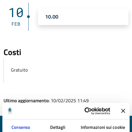
10
10.00
FEB
Costi
Gratuito
Ultimo aggiornamento:
10/02/2025 11:49
Consenso
Dettagli
Informazioni sui cookie
Quanto sono chiare le informazioni su questa