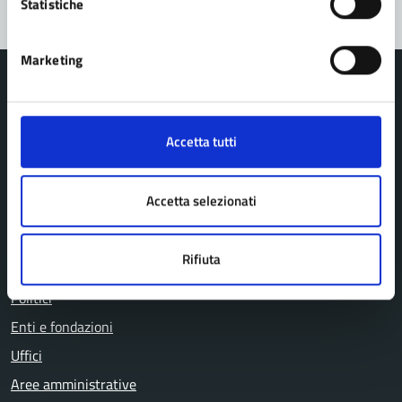
Statistiche
Marketing
Accetta tutti
Comune di Pavullo nel Frignano
Accetta selezionati
AMMINISTRAZIONE
Organi di governo
Rifiuta
Personale amministrativo
Politici
Enti e fondazioni
Uffici
Aree amministrative