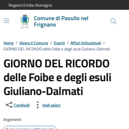
Vai al contenuto principale
Vai alla navigazione del sito
Vai al piede di pagina
Regione Emilia-Romagna
Comune di Pavullo nel
Frignano
Home
/
Vivere il Comune
/
Eventi
/
Affari Istituzionali
/
GIORNO DEL RICORDO delle Foibe e degli esuli Giuliano-Dalmati
GIORNO DEL RICORDO
delle Foibe e degli esuli
Giuliano-Dalmati
Dettagli dell'evento:
Condividi
Vedi azioni
Argomenti