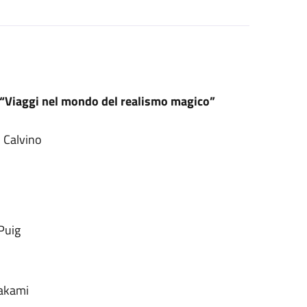
 “Viaggi nel mondo del realismo magico”
lo Calvino
n
 Puig
rakami