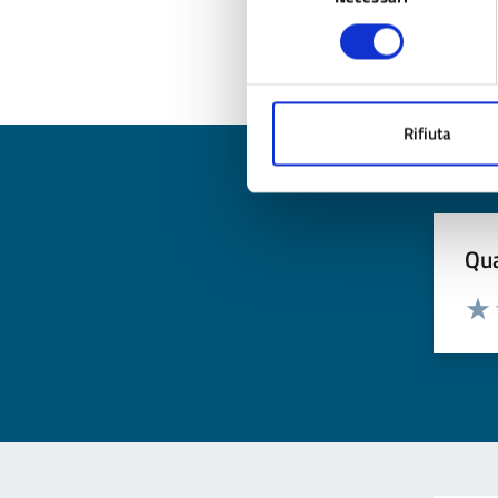
consenso
Rifiuta
Qua
Valuta
Valu