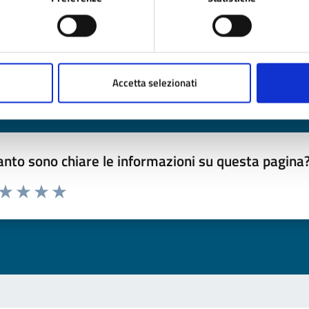
Ultimo aggiornamento:
03/02/2025 11:14
Accetta selezionati
nto sono chiare le informazioni su questa pagina
 da 1 a 5 stelle la pagina
ta 1 stelle su 5
Valuta 2 stelle su 5
Valuta 3 stelle su 5
Valuta 4 stelle su 5
Valuta 5 stelle su 5