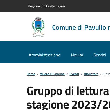
Vai al contenuto principale
Vai alla navigazione del sito
Vai al piede di pagina
Regione Emilia-Romagna
Comune di Pavullo 
Amministrazione
Novità
Servizi
Home
/
Vivere il Comune
/
Eventi
/
Biblioteca
/
Grup
Gruppo di lettur
stagione 2023/