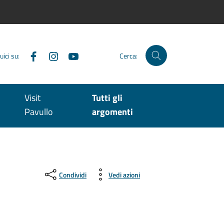
Facebook
Instagram
YouTube
uici su:
Cerca:
Visit
Tutti gli
Pavullo
argomenti
Condividi
Vedi azioni