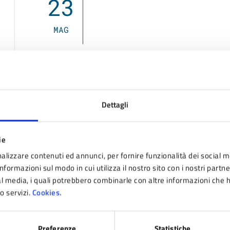
23
MAG
Costi
Dettagli
Gratuito
ie
alizzare contenuti ed annunci, per fornire funzionalità dei social m
Allegati
nformazioni sul modo in cui utilizza il nostro sito con i nostri partn
ial media, i quali potrebbero combinarle con altre informazioni che 
ro servizi.
Cookies.
Corriera 23/24 (JPG - 295 KB)
Preferenze
Statistiche