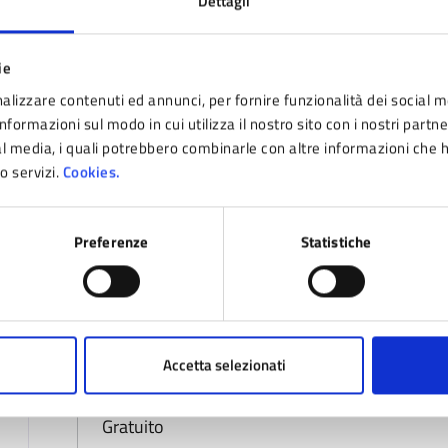
Dettagli
2024
DAL
ie
19
alizzare contenuti ed annunci, per fornire funzionalità dei social m
nformazioni sul modo in cui utilizza il nostro sito con i nostri partn
LUG
ial media, i quali potrebbero combinarle con altre informazioni che 
ro servizi.
Cookies.
AL
20
Preferenze
Statistiche
LUG
Costi
Accetta selezionati
Gratuito