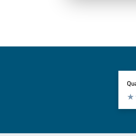
Qua
Valuta
Valu