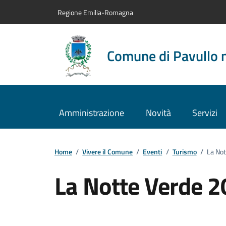
Vai al contenuto principale
Vai alla navigazione del sito
Vai al piede di pagina
Regione Emilia-Romagna
Comune di Pavullo 
Amministrazione
Novità
Servizi
Home
/
Vivere il Comune
/
Eventi
/
Turismo
/
La No
La Notte Verde 
Dettagli dell'evento