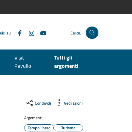
Facebook
Instagram
YouTube
uici su:
Cerca:
Visit
Tutti gli
Pavullo
argomenti
Condividi
Vedi azioni
Argomenti
Tempo libero
Turismo