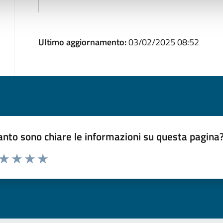
Ultimo aggiornamento:
03/02/2025 08:52
nto sono chiare le informazioni su questa pagina
 da 1 a 5 stelle la pagina
ta 1 stelle su 5
Valuta 2 stelle su 5
Valuta 3 stelle su 5
Valuta 4 stelle su 5
Valuta 5 stelle su 5