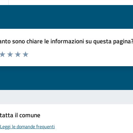
nto sono chiare le informazioni su questa pagina
 da 1 a 5 stelle la pagina
ta 1 stelle su 5
Valuta 2 stelle su 5
Valuta 3 stelle su 5
Valuta 4 stelle su 5
Valuta 5 stelle su 5
tatta il comune
Leggi le domande frequenti