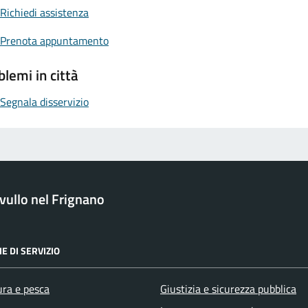
Richiedi assistenza
Prenota appuntamento
blemi in città
Segnala disservizio
ullo nel Frignano
E DI SERVIZIO
ura e pesca
Giustizia e sicurezza pubblica