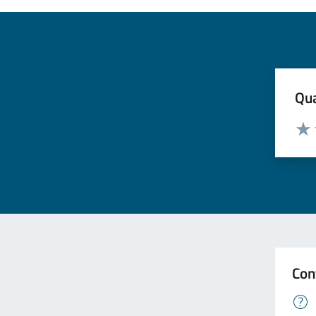
Qua
Valuta
Valu
Con