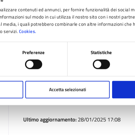
ie
2024
alizzare contenuti ed annunci, per fornire funzionalità dei social m
nformazioni sul modo in cui utilizza il nostro sito con i nostri partn
06
ial media, i quali potrebbero combinarle con altre informazioni che 
16
ro servizi.
Cookies.
APR
Preferenze
Statistiche
Costi
Gratuito
Accetta selezionati
Ultimo aggiornamento:
28/01/2025 17:08