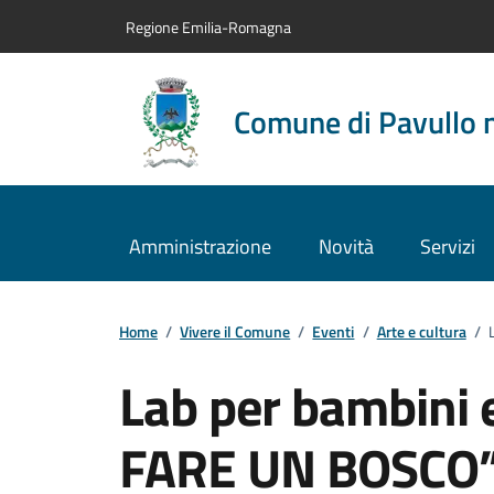
Vai al contenuto principale
Vai alla navigazione del sito
Vai al piede di pagina
Regione Emilia-Romagna
Comune di Pavullo 
Amministrazione
Novità
Servizi
Home
/
Vivere il Comune
/
Eventi
/
Arte e cultura
/
Lab per bambini
FARE UN BOSCO” 