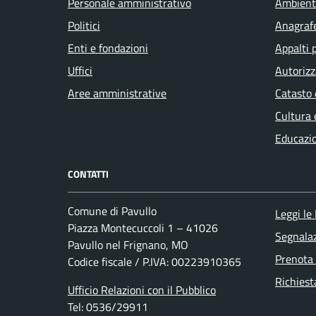
Personale amministrativo
Ambient
Politici
Anagrafe
Enti e fondazioni
Appalti 
Uffici
Autorizz
Aree amministrative
Catasto 
Cultura 
Educazi
CONTATTI
Comune di Pavullo
Leggi le
Piazza Montecuccoli 1 – 41026
Segnalaz
Pavullo nel Frignano, MO
Prenota
Codice fiscale / P.IVA: 00223910365
Richiest
Ufficio Relazioni con il Pubblico
Tel: 0536/29911