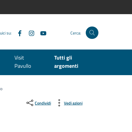
Facebook
Instagram
YouTube
uici su:
Cerca:
Visit
Tutti gli
Pavullo
argomenti
lo
Condividi
Vedi azioni