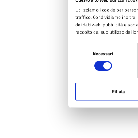
Questo sito web utilizza i cook
Utilizziamo i cookie per person
traffico. Condividiamo inoltre i
dei dati web, pubblicità e soc
raccolto dal suo utilizzo dei lo
Selezione
Necessari
del
consenso
Rifiuta