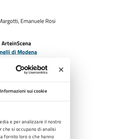
o Margotti, Emanuele Rosi
– ArteinScena
onelli di Modena
e di Pavullo nel Frignano
a la partecipazione
Informazioni sui cookie
edia e per analizzare il nostro
er che si occupano di analisi
nano.mo.it
ha fornito loro o che hanno