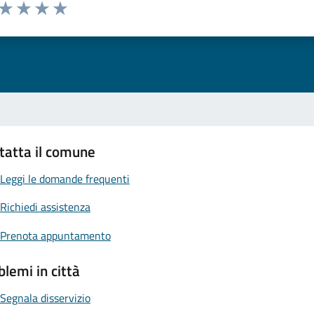
 da 1 a 5 stelle la pagina
ta 1 stelle su 5
Valuta 2 stelle su 5
Valuta 3 stelle su 5
Valuta 4 stelle su 5
Valuta 5 stelle su 5
tatta il comune
Leggi le domande frequenti
Richiedi assistenza
Prenota appuntamento
blemi in città
Segnala disservizio