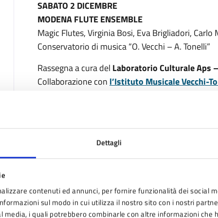
SABATO 2 DICEMBRE
MODENA FLUTE ENSEMBLE
Magic Flutes, Virginia Bosi, Eva Brigliadori, Carl
Conservatorio di musica “O. Vecchi – A. Tonelli”
Rassegna a cura del
Laboratorio Culturale Aps 
Collaborazione con
l’Istituto Musicale Vecchi-T
Progetto dell’Assessorato alla Cultura del Comun
Per la partecipazione ai concerto non è richiest
I concerti sono previsti alle ore 18.00
Dettagli
Galleria dei Sotterranei di Palazzo Ducale
Via Giardini 3 – Pavullo nel Frignano (Mo)
ie
Per informazioni:
alizzare contenuti ed annunci, per fornire funzionalità dei social m
UIT Ufficio Informazioni turistiche
nformazioni sul modo in cui utilizza il nostro sito con i nostri partn
tel. 0536 29026 – uit@comune.pavullo-nel-frig
ial media, i quali potrebbero combinarle con altre informazioni che 