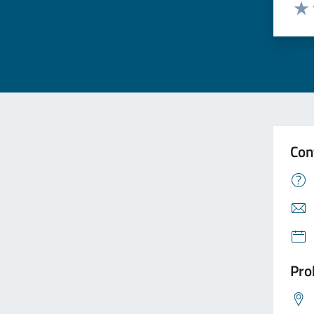
Valuta
Valu
Con
Pro