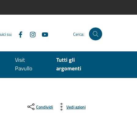
Facebook
Instagram
YouTube
uici su:
Cerca:
Visit
Tutti gli
Pavullo
argomenti
Condividi
Vedi azioni