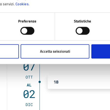
Date e orari
ro servizi.
Cookies.
2023
Preferenze
Statistiche
07
18:00
Inizio
OTT
Accetta selezionati
DAL
07
OTT
18
AL
02
DIC