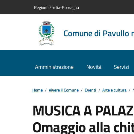
Vai al contenuto principale
Vai alla navigazione del sito
Vai al piede di pagina
Regione Emilia-Romagna
Comune di Pavullo 
Amministrazione
Novità
Servizi
Home
/
Vivere il Comune
/
Eventi
/
Arte e cultura
/
MUSICA A PALAZZ
Omaggio alla chi