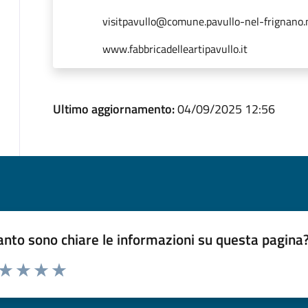
visitpavullo@comune.pavullo-nel-frignano.
www.fabbricadelleartipavullo.it
Ultimo aggiornamento:
04/09/2025 12:56
nto sono chiare le informazioni su questa pagina
 da 1 a 5 stelle la pagina
ta 1 stelle su 5
Valuta 2 stelle su 5
Valuta 3 stelle su 5
Valuta 4 stelle su 5
Valuta 5 stelle su 5