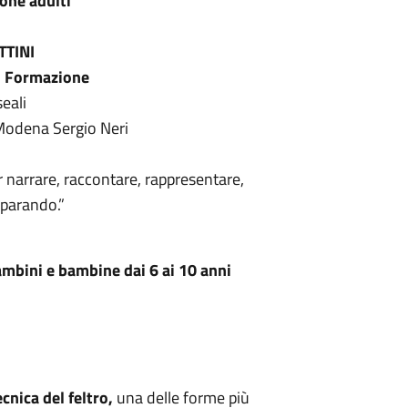
one adulti
TTINI
di Formazione
eali
Modena Sergio Neri
 narrare, raccontare, rappresentare,
mparando.”
mbini e bambine dai 6 ai 10 anni
ecnica del feltro,
una delle forme più