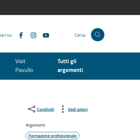
Facebook
Instagram
YouTube
uici su:
Cerca:
Visit
Tutti gli
Pavullo
argomenti
Condividi
Vedi azioni
Argomenti
Formazione professionale