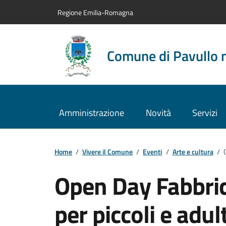
Vai al contenuto principale
Vai alla navigazione del sito
Vai al piede di pagina
Regione Emilia-Romagna
Comune di Pavullo 
Amministrazione
Novità
Servizi
Home
/
Vivere il Comune
/
Eventi
/
Arte e cultura
/
Open Day Fabbrica
per piccoli e adult