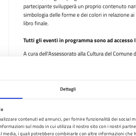
partecipante svilupperà un proprio contenuto narr
simbologia delle forme e dei colori in relazione ai
libro finale.
Tutti gli eventi in programma sono ad accesso 
A cura dell’Assessorato alla Cultura del Comune d
Fabbrica delle Arti, Palazzo ducale, Via Giardini 3
Pavullo nel Frignano (Mo)
A chi è rivolto
Dettagli
Insegnanti, Educatori
Bambini e bambine dai 6 agli 11 anni
ie
alizzare contenuti ed annunci, per fornire funzionalità dei social m
Luogo
nformazioni sul modo in cui utilizza il nostro sito con i nostri partn
ial media, i quali potrebbero combinarle con altre informazioni che 