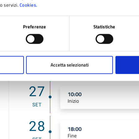
ro servizi.
Cookies.
Palazzo Ducale - Via Giardini 3
Via Giardini 3
Preferenze
Statistiche
Date e orari
Accetta selezionati
2025
27
10:00
Inizio
SET
28
18:00
Fine