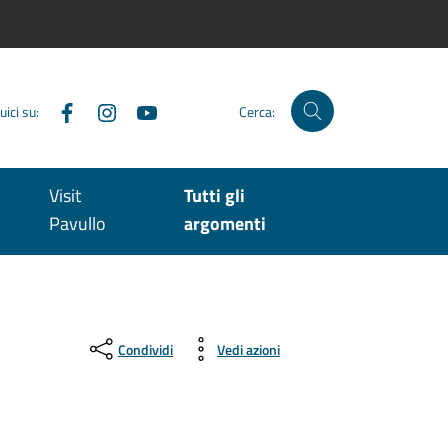
Facebook
Instagram
YouTube
uici su:
Cerca:
Visit
Tutti gli
Pavullo
argomenti
Condividi
Vedi azioni