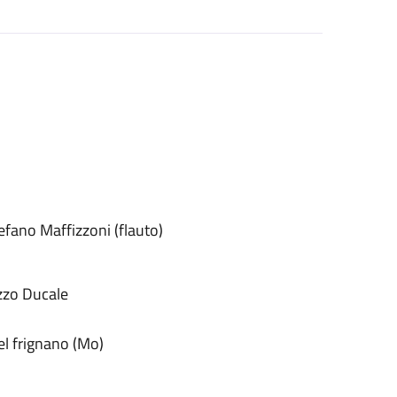
tefano Maffizzoni (flauto)
azzo Ducale
el frignano (Mo)