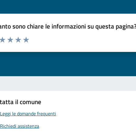
nto sono chiare le informazioni su questa pagina
 da 1 a 5 stelle la pagina
ta 1 stelle su 5
Valuta 2 stelle su 5
Valuta 3 stelle su 5
Valuta 4 stelle su 5
Valuta 5 stelle su 5
tatta il comune
Leggi le domande frequenti
Richiedi assistenza