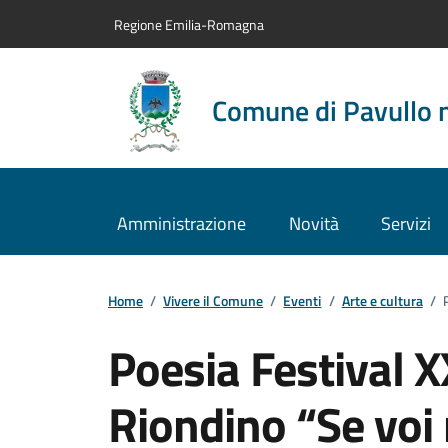
Vai al contenuto principale
Vai alla navigazione del sito
Vai al piede di pagina
Regione Emilia-Romagna
Comune di Pavullo 
Amministrazione
Novità
Servizi
Home
/
Vivere il Comune
/
Eventi
/
Arte e cultura
/
Poesia Festival X
Riondino “Se voi 