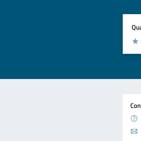
Qua
Valuta
Valu
Con