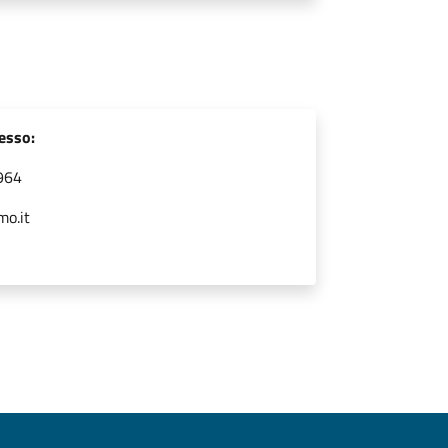
cesso:
9964
mo.it