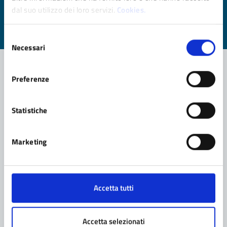
dal suo utilizzo dei loro servizi.
Cookies.
Valuta da 1 a 5 stelle la pagina
Valuta 1 stelle su 5
Valuta 2 stelle su 5
Valuta 3 stelle su 5
Valuta 4 stelle su 5
Valuta 5 stelle su 5
Selezione
Necessari
del
consenso
Preferenze
Contatta il comune
Statistiche
Leggi le domande frequenti
Richiedi assistenza
Marketing
Prenota appuntamento
Problemi in città
Accetta tutti
Segnala disservizio
Accetta selezionati