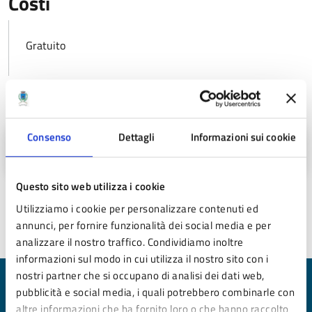
Costi
Gratuito
Allegati
Consenso
Dettagli
Informazioni sui cookie
Presentazione Pavullo (PDF - 1.016 KB)
Questo sito web utilizza i cookie
Utilizziamo i cookie per personalizzare contenuti ed
Ultimo aggiornamento:
23/03/2023 12:56
annunci, per fornire funzionalità dei social media e per
analizzare il nostro traffico. Condividiamo inoltre
informazioni sul modo in cui utilizza il nostro sito con i
nostri partner che si occupano di analisi dei dati web,
Quanto sono chiare le informazioni su questa
pubblicità e social media, i quali potrebbero combinarle con
pagina?
altre informazioni che ha fornito loro o che hanno raccolto