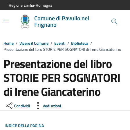
Vai al contenuto principale
Vai alla navigazione del sito
Vai al piede di pagina
Regione Emilia-Romagna
Comune di Pavullo nel
Frignano
Home
/
Vivere il Comune
/
Eventi
/
Biblioteca
/
Presentazione del libro STORIE PER SOGNATORI di Irene Giancaterino
Presentazione del libro
STORIE PER SOGNATORI
di Irene Giancaterino
Dettagli dell'evento:
Condividi
Vedi azioni
INDICE DELLA PAGINA