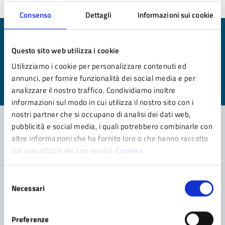
Consenso
Dettagli
Informazioni sui cookie
Quanto sono chiare le informazioni su questa
Questo sito web utilizza i cookie
pagina?
Utilizziamo i cookie per personalizzare contenuti ed
Valuta da 1 a 5 stelle la pagina
annunci, per fornire funzionalità dei social media e per
analizzare il nostro traffico. Condividiamo inoltre
Valuta 1 stelle su 5
Valuta 2 stelle su 5
Valuta 3 stelle su 5
Valuta 4 stelle su 5
Valuta 5 stelle su 5
informazioni sul modo in cui utilizza il nostro sito con i
nostri partner che si occupano di analisi dei dati web,
pubblicità e social media, i quali potrebbero combinarle con
altre informazioni che ha fornito loro o che hanno raccolto
Contatta il comune
dal suo utilizzo dei loro servizi.
Cookies.
Leggi le domande frequenti
Selezione
Necessari
Richiedi assistenza
del
consenso
Prenota appuntamento
Preferenze