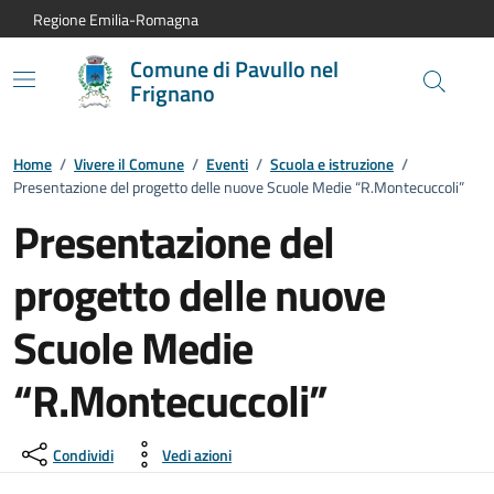
Vai al contenuto principale
Vai alla navigazione del sito
Vai al piede di pagina
Regione Emilia-Romagna
Comune di Pavullo nel
Frignano
Home
/
Vivere il Comune
/
Eventi
/
Scuola e istruzione
/
Presentazione del progetto delle nuove Scuole Medie “R.Montecuccoli”
Presentazione del
progetto delle nuove
Scuole Medie
“R.Montecuccoli”
Dettagli dell'evento:
Condividi
Vedi azioni