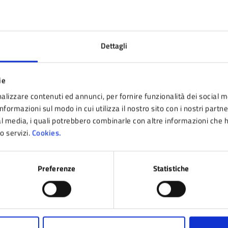
Allegati
Dettagli
Locandina Montagna Di Storie (JPG - 92
ie
alizzare contenuti ed annunci, per fornire funzionalità dei social m
nformazioni sul modo in cui utilizza il nostro sito con i nostri partn
ial media, i quali potrebbero combinarle con altre informazioni che 
ro servizi.
Cookies.
Ultimo aggiornamento:
28/01/2025 17:12
Preferenze
Statistiche