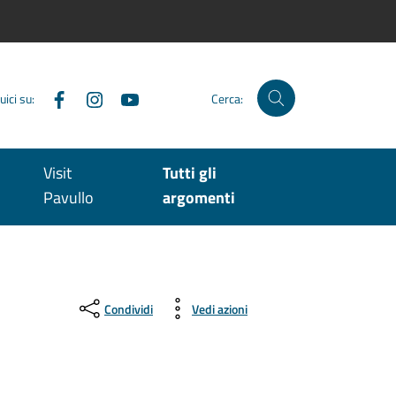
Facebook
Instagram
YouTube
uici su:
Cerca:
Visit
Tutti gli
Pavullo
argomenti
Condividi
Vedi azioni