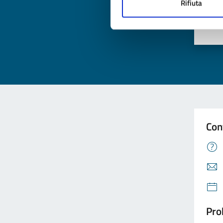
Qua
Rifiuta
Valuta
Valu
Con
Pro