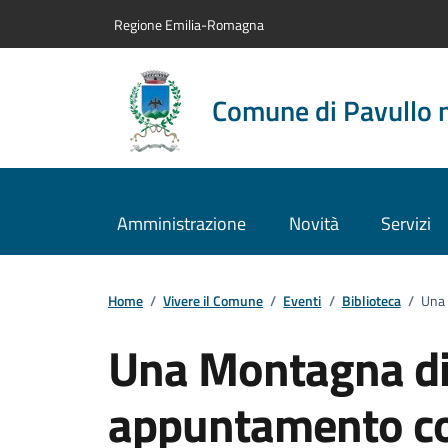
Vai al contenuto principale
Vai alla navigazione del sito
Vai al piede di pagina
Regione Emilia-Romagna
Comune di Pavullo 
Amministrazione
Novità
Servizi
Home
/
Vivere il Comune
/
Eventi
/
Biblioteca
/
Una 
Una Montagna di 
appuntamento co