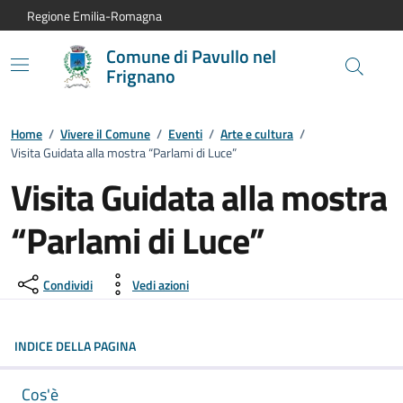
Vai al contenuto principale
Vai alla navigazione del sito
Vai al piede di pagina
Regione Emilia-Romagna
Comune di Pavullo nel
Frignano
Home
/
Vivere il Comune
/
Eventi
/
Arte e cultura
/
Visita Guidata alla mostra “Parlami di Luce”
Visita Guidata alla mostra
“Parlami di Luce”
Dettagli dell'evento:
Condividi
Vedi azioni
INDICE DELLA PAGINA
Cos'è