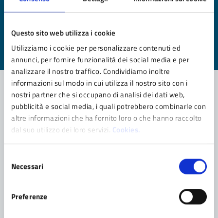
Quanto sono chiare le informazioni su questa
pagina?
Questo sito web utilizza i cookie
Valuta da 1 a 5 stelle la pagina
Utilizziamo i cookie per personalizzare contenuti ed
Valuta 1 stelle su 5
Valuta 2 stelle su 5
Valuta 3 stelle su 5
Valuta 4 stelle su 5
Valuta 5 stelle su 5
annunci, per fornire funzionalità dei social media e per
analizzare il nostro traffico. Condividiamo inoltre
informazioni sul modo in cui utilizza il nostro sito con i
nostri partner che si occupano di analisi dei dati web,
pubblicità e social media, i quali potrebbero combinarle con
Contatta il comune
altre informazioni che ha fornito loro o che hanno raccolto
dal suo utilizzo dei loro servizi.
Cookies.
Leggi le domande frequenti
Richiedi assistenza
Selezione
Necessari
del
Prenota appuntamento
consenso
Problemi in città
Preferenze
Segnala disservizio