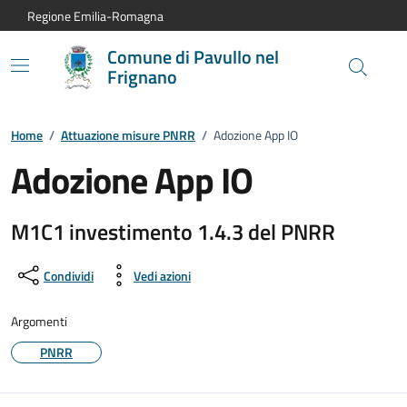
Vai al contenuto principale
Vai alla navigazione del sito
Vai al piede di pagina
Regione Emilia-Romagna
Comune di Pavullo nel
Frignano
Home
/
Attuazione misure PNRR
/
Adozione App IO
Adozione App IO
Dettagli della notizia:
M1C1 investimento 1.4.3 del PNRR
Condividi
Vedi azioni
Argomenti
PNRR