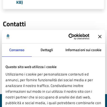
KB)
Contatti
Unità Operativa Sistemi Informativi
(+39) 053629918
mc.gandolfi@comune.pavullo-nel-frignano.mo.it
Consenso
Dettagli
Informazioni sui cookie
Questo sito web utilizza i cookie
Utilizziamo i cookie per personalizzare contenuti ed
annunci, per fornire funzionalità dei social media e per
Ultimo aggiornamento:
13/01/2026 17:16
analizzare il nostro traffico. Condividiamo inoltre
informazioni sul modo in cui utilizza il nostro sito con i
nostri partner che si occupano di analisi dei dati web,
pubblicità e social media, i quali potrebbero combinarle con
Quanto sono chiare le informazioni su questa