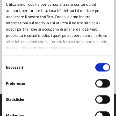
Utilizziamo i cookie per personalizzare contenuti ed
annunci, per fornire funzionalità dei social media e per
Contatta il comune
analizzare il nostro traffico. Condividiamo inoltre
informazioni sul modo in cui utilizza il nostro sito con i
Leggi le domande frequenti
nostri partner che si occupano di analisi dei dati web,
pubblicità e social media, i quali potrebbero combinarle con
Richiedi assistenza
altre informazioni che ha fornito loro o che hanno raccolto
dal suo utilizzo dei loro servizi.
Cookies.
Prenota appuntamento
Problemi in città
Selezione
Necessari
del
Segnala disservizio
consenso
Preferenze
Statistiche
Marketing