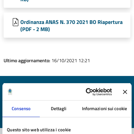
Ordinanza ANAS N. 370 2021 BO Riapertura
(PDF - 2 MB)
Ultimo aggiornamento:
16/10/2021 12:21
Quanto sono chiare le informazioni su questa
pagina?
Consenso
Dettagli
Informazioni sui cookie
Valuta da 1 a 5 stelle la pagina
Valuta 1 stelle su 5
Valuta 2 stelle su 5
Valuta 3 stelle su 5
Valuta 4 stelle su 5
Valuta 5 stelle su 5
Questo sito web utilizza i cookie