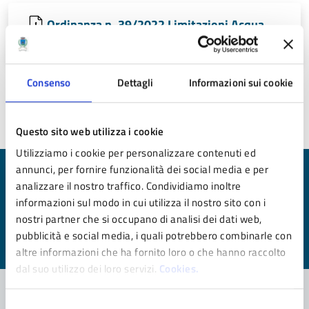
Ordinanza n. 39/2022 Limitazioni Acqua
(PDF - 101 KB)
Consenso
Dettagli
Informazioni sui cookie
Ultimo aggiornamento:
31/08/2022 14:59
Questo sito web utilizza i cookie
Utilizziamo i cookie per personalizzare contenuti ed
annunci, per fornire funzionalità dei social media e per
Quanto sono chiare le informazioni su questa
analizzare il nostro traffico. Condividiamo inoltre
pagina?
informazioni sul modo in cui utilizza il nostro sito con i
nostri partner che si occupano di analisi dei dati web,
Valuta da 1 a 5 stelle la pagina
pubblicità e social media, i quali potrebbero combinarle con
Valuta 1 stelle su 5
Valuta 2 stelle su 5
Valuta 3 stelle su 5
Valuta 4 stelle su 5
Valuta 5 stelle su 5
altre informazioni che ha fornito loro o che hanno raccolto
dal suo utilizzo dei loro servizi.
Cookies.
Selezione