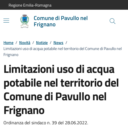
Vai al contenuto principale
Vai alla navigazione del sito
Vai al piede di pagina
Regione Emilia-Romagna
Comune di Pavullo nel
Frignano
Home
/
Novità
/
Notizie
/
News
/
Limitazioni uso di acqua potabile nel territorio del Comune di Pavullo nel
Frignano
Limitazioni uso di acqua
potabile nel territorio del
Comune di Pavullo nel
Frignano
Dettagli della notizia:
Ordinanza del sindaco n. 39 del 28.06.2022.