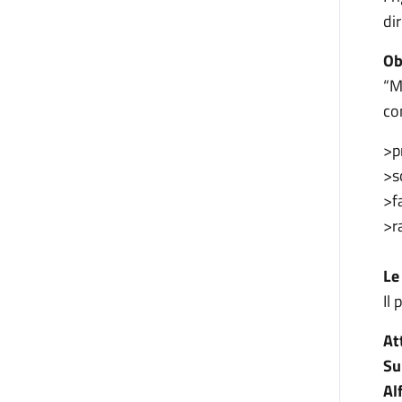
dir
Ob
“M
co
>p
>s
>f
>r
Le
Il 
At
Su
Al