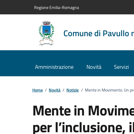
Vai al contenuto principale
Vai alla navigazione del sito
Vai al piede di pagina
Regione Emilia-Romagna
Comune di Pavullo 
Amministrazione
Novità
Servizi
Home
/
Novità
/
Notizie
/
Mente in Movimento. Un proge
Mente in Movime
per l’inclusione, i