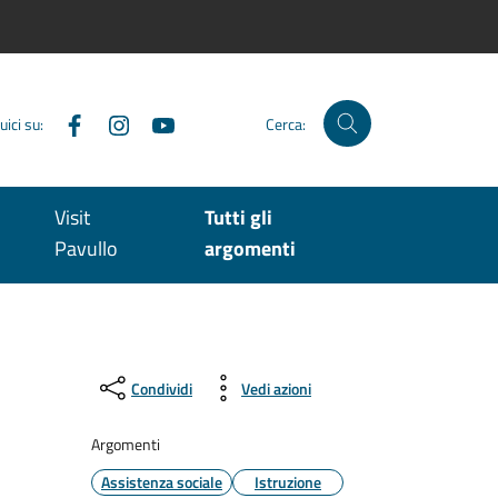
Facebook
Instagram
YouTube
uici su:
Cerca:
Visit
Tutti gli
Pavullo
argomenti
Condividi
Vedi azioni
Argomenti
Assistenza sociale
Istruzione