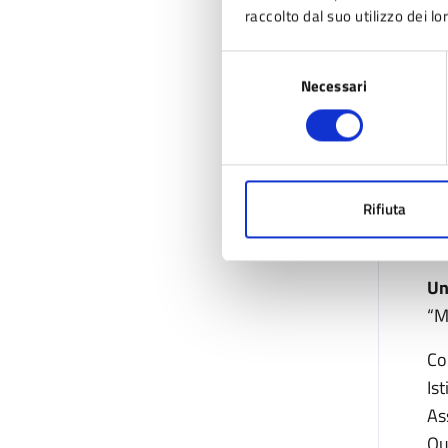
raccolto dal suo utilizzo dei lo
Selezione
Necessari
del
consenso
Rifiuta
Un
“M
Co
Ist
As
Qu