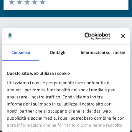
Valuta da 1 a 5 stelle la pagina
Valuta 1 stelle su 5
Valuta 2 stelle su 5
Valuta 3 stelle su 5
Valuta 4 stelle su 5
Valuta 5 stelle su 5
Contatta il comune
Consenso
Dettagli
Informazioni sui cookie
Leggi le domande frequenti
Richiedi assistenza
Questo sito web utilizza i cookie
Prenota appuntamento
Utilizziamo i cookie per personalizzare contenuti ed
annunci, per fornire funzionalità dei social media e per
Problemi in città
analizzare il nostro traffico. Condividiamo inoltre
informazioni sul modo in cui utilizza il nostro sito con i
Segnala disservizio
nostri partner che si occupano di analisi dei dati web,
pubblicità e social media, i quali potrebbero combinarle con
altre informazioni che ha fornito loro o che hanno raccolto