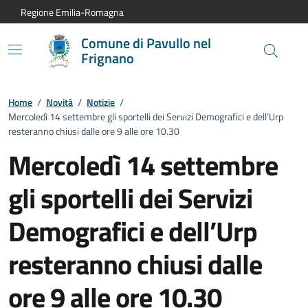
Vai al contenuto principale
Vai alla navigazione del sito
Vai al piede di pagina
Regione Emilia-Romagna
Comune di Pavullo nel
Frignano
Home
/
Novità
/
Notizie
/
Mercoledì 14 settembre gli sportelli dei Servizi Demografici e dell’Urp
resteranno chiusi dalle ore 9 alle ore 10.30
Mercoledì 14 settembre
gli sportelli dei Servizi
Demografici e dell’Urp
resteranno chiusi dalle
ore 9 alle ore 10.30