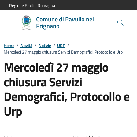
Vai al contenuto principale
Vai alla navigazione del sito
Vai al piede di pagina
Regione Emilia-Romagna
Comune di Pavullo nel
Frignano
Home
/
Novità
/
Notizie
/
URP
/
Mercoledì 27 maggio chiusura Servizi Demografici, Protocollo e Urp
Mercoledì 27 maggio
chiusura Servizi
Demografici, Protocollo e
Urp
Dettagli della notizia: