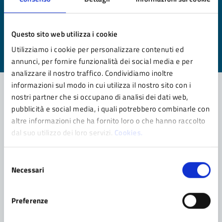
Quanto sono chiare le informazioni su questa
pagina?
Questo sito web utilizza i cookie
Valuta da 1 a 5 stelle la pagina
Utilizziamo i cookie per personalizzare contenuti ed
Valuta 1 stelle su 5
Valuta 2 stelle su 5
Valuta 3 stelle su 5
Valuta 4 stelle su 5
Valuta 5 stelle su 5
annunci, per fornire funzionalità dei social media e per
analizzare il nostro traffico. Condividiamo inoltre
informazioni sul modo in cui utilizza il nostro sito con i
nostri partner che si occupano di analisi dei dati web,
pubblicità e social media, i quali potrebbero combinarle con
Contatta il comune
altre informazioni che ha fornito loro o che hanno raccolto
dal suo utilizzo dei loro servizi.
Cookies.
Leggi le domande frequenti
Richiedi assistenza
Selezione
Necessari
del
Prenota appuntamento
consenso
Problemi in città
Preferenze
Segnala disservizio