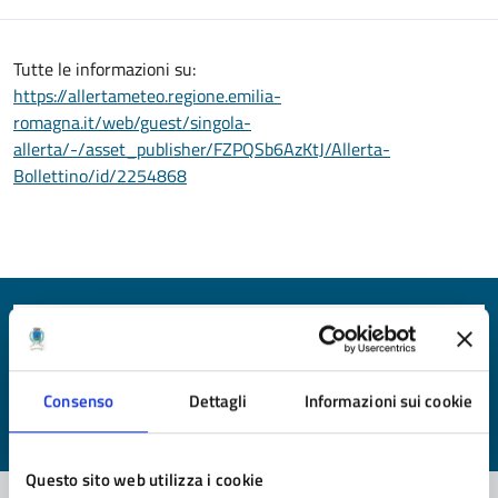
Tutte le informazioni su:
https://allertameteo.regione.emilia-
romagna.it/web/guest/singola-
allerta/-/asset_publisher/FZPQSb6AzKtJ/Allerta-
Bollettino/id/2254868
Quanto sono chiare le informazioni su questa
pagina?
Consenso
Dettagli
Informazioni sui cookie
Valuta da 1 a 5 stelle la pagina
Valuta 1 stelle su 5
Valuta 2 stelle su 5
Valuta 3 stelle su 5
Valuta 4 stelle su 5
Valuta 5 stelle su 5
Questo sito web utilizza i cookie