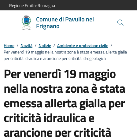
Vai al contenuto principale
Vai alla navigazione del sito
Vai al piede di pagina
Regione Emilia-Romagna
Comune di Pavullo nel
Frignano
Home
/
Novità
/
Notizie
/
Ambiente e protezione civile
/
Per venerdì 19 maggio nella nostra zona è stata emessa allerta gialla
per criticità idraulica e arancione per criticità idrogeologica
Per venerdì 19 maggio
nella nostra zona è stata
emessa allerta gialla per
criticità idraulica e
arancione per criticità