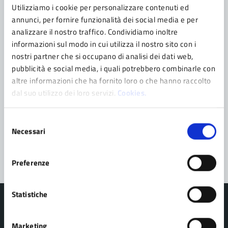
Utilizziamo i cookie per personalizzare contenuti ed
annunci, per fornire funzionalità dei social media e per
Contatta il comune
analizzare il nostro traffico. Condividiamo inoltre
informazioni sul modo in cui utilizza il nostro sito con i
Leggi le domande frequenti
nostri partner che si occupano di analisi dei dati web,
pubblicità e social media, i quali potrebbero combinarle con
Richiedi assistenza
altre informazioni che ha fornito loro o che hanno raccolto
dal suo utilizzo dei loro servizi.
Cookies.
Prenota appuntamento
Problemi in città
Selezione
Necessari
del
Segnala disservizio
consenso
Preferenze
Statistiche
Marketing