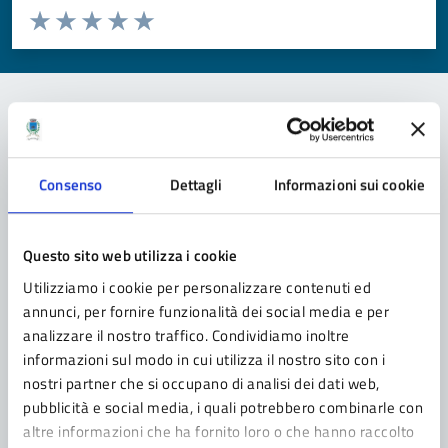
Valuta da 1 a 5 stelle la pagina
Valuta 1 stelle su 5
Valuta 2 stelle su 5
Valuta 3 stelle su 5
Valuta 4 stelle su 5
Valuta 5 stelle su 5
Contatta il comune
Consenso
Dettagli
Informazioni sui cookie
Leggi le domande frequenti
Richiedi assistenza
Questo sito web utilizza i cookie
Prenota appuntamento
Utilizziamo i cookie per personalizzare contenuti ed
annunci, per fornire funzionalità dei social media e per
Problemi in città
analizzare il nostro traffico. Condividiamo inoltre
informazioni sul modo in cui utilizza il nostro sito con i
Segnala disservizio
nostri partner che si occupano di analisi dei dati web,
pubblicità e social media, i quali potrebbero combinarle con
altre informazioni che ha fornito loro o che hanno raccolto