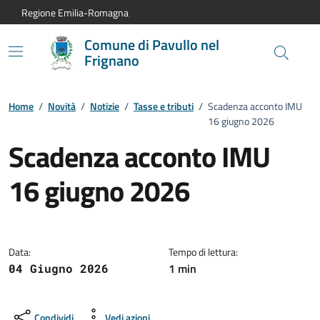
Vai al contenuto principale
Vai alla navigazione del sito
Vai al piede di pagina
Regione Emilia-Romagna
Comune di Pavullo nel
Frignano
Home
/
Novità
/
Notizie
/
Tasse e tributi
/
Scadenza acconto IMU
16 giugno 2026
Scadenza acconto IMU
16 giugno 2026
Dettagli della notizia:
Data:
Tempo di lettura:
1 min
04 Giugno 2026
Condividi
Vedi azioni