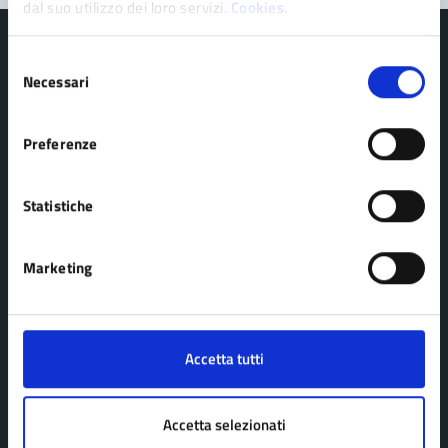
dal suo utilizzo dei loro servizi.
Cookies.
Selezione
Necessari
del
consenso
Comune di Pavullo nel Frignano
Preferenze
AMMINISTRAZIONE
Statistiche
Organi di governo
Personale amministrativo
Marketing
Politici
Enti e fondazioni
Uffici
Accetta tutti
Aree amministrative
Accetta selezionati