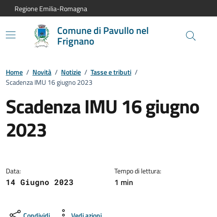
Vai al contenuto principale
Vai alla navigazione del sito
Vai al piede di pagina
Regione Emilia-Romagna
Comune di Pavullo nel
Frignano
Home
/
Novità
/
Notizie
/
Tasse e tributi
/
Scadenza IMU 16 giugno 2023
Scadenza IMU 16 giugno
2023
Dettagli della notizia:
Data:
Tempo di lettura:
1 min
14 Giugno 2023
Condividi
Vedi azioni