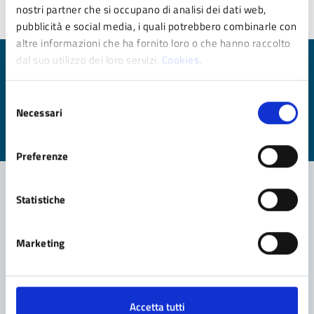
Ultimo aggiornamento:
25/05/2021 08:46
nostri partner che si occupano di analisi dei dati web,
pubblicità e social media, i quali potrebbero combinarle con
altre informazioni che ha fornito loro o che hanno raccolto
dal suo utilizzo dei loro servizi.
Cookies.
Quanto sono chiare le informazioni su questa
pagina?
Selezione
Necessari
del
Valuta da 1 a 5 stelle la pagina
consenso
Valuta 1 stelle su 5
Valuta 2 stelle su 5
Valuta 3 stelle su 5
Valuta 4 stelle su 5
Valuta 5 stelle su 5
Preferenze
Statistiche
Contatta il comune
Marketing
Leggi le domande frequenti
Richiedi assistenza
Accetta tutti
Prenota appuntamento