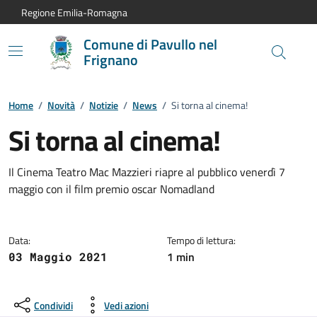
Vai al contenuto principale
Vai alla navigazione del sito
Vai al piede di pagina
Regione Emilia-Romagna
Comune di Pavullo nel
Frignano
Home
/
Novità
/
Notizie
/
News
/
Si torna al cinema!
Si torna al cinema!
Dettagli della notizia:
Il Cinema Teatro Mac Mazzieri riapre al pubblico venerdì 7
maggio con il film premio oscar Nomadland
Data:
Tempo di lettura:
1 min
03 Maggio 2021
Condividi
Vedi azioni