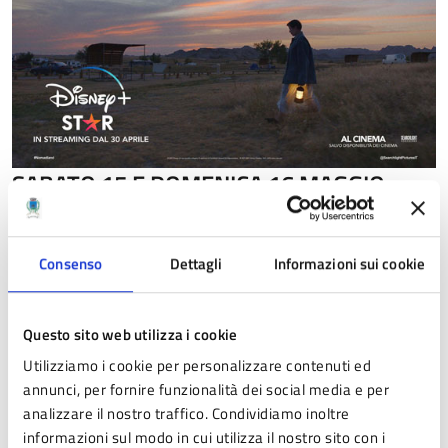
SABATO 15 E DOMENICA 16 MAGGIO
TOM & JERRY
Consenso
Dettagli
Informazioni sui cookie
Sabato:
ore 16.30
Domenica:
ore 16.30
Questo sito web utilizza i cookie
Tutte le informazioni su
Utilizziamo i cookie per personalizzare contenuti ed
http://www.cinemateatromacmazzieri.it/
annunci, per fornire funzionalità dei social media e per
analizzare il nostro traffico. Condividiamo inoltre
informazioni sul modo in cui utilizza il nostro sito con i