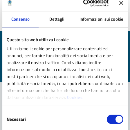
Ultimo aggiornamento:
31/07/2025 12:17
Consenso
Dettagli
Informazioni sui cookie
Questo sito web utilizza i cookie
Quanto sono chiare le informazioni su questa
Utilizziamo i cookie per personalizzare contenuti ed
pagina?
annunci, per fornire funzionalità dei social media e per
analizzare il nostro traffico. Condividiamo inoltre
Valuta da 1 a 5 stelle la pagina
informazioni sul modo in cui utilizza il nostro sito con i
Valuta 1 stelle su 5
Valuta 2 stelle su 5
Valuta 3 stelle su 5
Valuta 4 stelle su 5
Valuta 5 stelle su 5
nostri partner che si occupano di analisi dei dati web,
pubblicità e social media, i quali potrebbero combinarle con
altre informazioni che ha fornito loro o che hanno raccolto
dal suo utilizzo dei loro servizi.
Cookies.
Contatta il comune
Selezione
Leggi le domande frequenti
Necessari
del
consenso