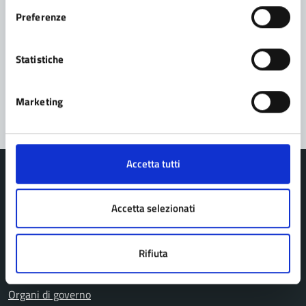
Richiedi assistenza
Preferenze
Prenota appuntamento
Statistiche
Problemi in città
Segnala disservizio
Marketing
Accetta tutti
Accetta selezionati
Comune di Pavullo nel Frignano
Rifiuta
AMMINISTRAZIONE
Organi di governo