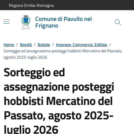
Vai al contenuto principale
Vai alla navigazione del sito
Vai al piede di pagina
Regione Emilia-Romagna
Comune di Pavullo nel
Frignano
Home
/
Novità
/
Notizie
/
Imprese, Commercio, Edilizia
/
Sorteggio ed assegnazione posteggi hobbisti Mercatino del Passato,
agosto 2025-luglio 2026
Sorteggio ed
assegnazione posteggi
hobbisti Mercatino del
Passato, agosto 2025-
luglio 2026