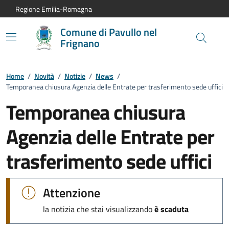
Vai al contenuto principale
Vai alla navigazione del sito
Vai al piede di pagina
Regione Emilia-Romagna
Comune di Pavullo nel
Frignano
Home
/
Novità
/
Notizie
/
News
/
Temporanea chiusura Agenzia delle Entrate per trasferimento sede uffici
Temporanea chiusura
Agenzia delle Entrate per
trasferimento sede uffici
Dettagli della notizia:
Attenzione
la notizia che stai visualizzando
è scaduta