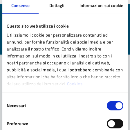
Consenso
Dettagli
Informazioni sui cookie
Quanto sono chiare le informazioni su questa
pagina?
Questo sito web utilizza i cookie
Utilizziamo i cookie per personalizzare contenuti ed
Valuta da 1 a 5 stelle la pagina
annunci, per fornire funzionalità dei social media e per
Valuta 1 stelle su 5
Valuta 2 stelle su 5
Valuta 3 stelle su 5
Valuta 4 stelle su 5
Valuta 5 stelle su 5
analizzare il nostro traffico. Condividiamo inoltre
informazioni sul modo in cui utilizza il nostro sito con i
nostri partner che si occupano di analisi dei dati web,
pubblicità e social media, i quali potrebbero combinarle con
altre informazioni che ha fornito loro o che hanno raccolto
Contatta il comune
dal suo utilizzo dei loro servizi.
Cookies.
Leggi le domande frequenti
Selezione
Richiedi assistenza
Necessari
del
consenso
Prenota appuntamento
Preferenze
Problemi in città