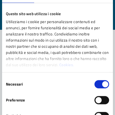
pagina?
Questo sito web utilizza i cookie
Valuta da 1 a 5 stelle la pagina
Utilizziamo i cookie per personalizzare contenuti ed
Valuta 1 stelle su 5
Valuta 2 stelle su 5
Valuta 3 stelle su 5
Valuta 4 stelle su 5
Valuta 5 stelle su 5
annunci, per fornire funzionalità dei social media e per
analizzare il nostro traffico. Condividiamo inoltre
informazioni sul modo in cui utilizza il nostro sito con i
nostri partner che si occupano di analisi dei dati web,
Contatta il comune
pubblicità e social media, i quali potrebbero combinarle con
altre informazioni che ha fornito loro o che hanno raccolto
Leggi le domande frequenti
dal suo utilizzo dei loro servizi.
Cookies.
Richiedi assistenza
Selezione
Prenota appuntamento
Necessari
del
consenso
Problemi in città
Preferenze
Segnala disservizio