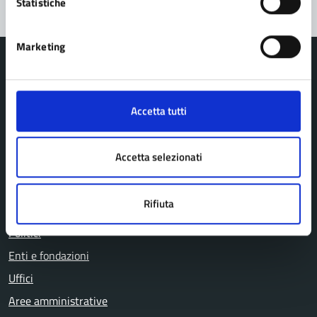
Statistiche
Marketing
Accetta tutti
Comune di Pavullo nel Frignano
Accetta selezionati
AMMINISTRAZIONE
Organi di governo
Rifiuta
Personale amministrativo
Politici
Enti e fondazioni
Uffici
Aree amministrative