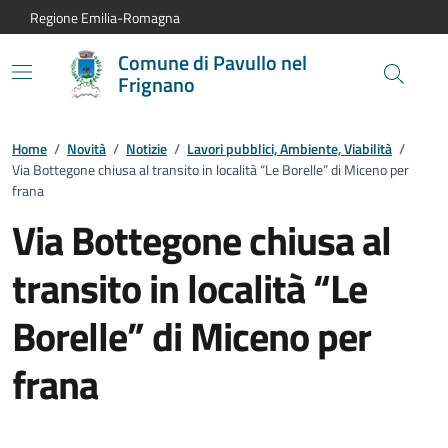
Vai al contenuto principale
Vai alla navigazione del sito
Vai al piede di pagina
Regione Emilia-Romagna
Comune di Pavullo nel
Frignano
Home
/
Novità
/
Notizie
/
Lavori pubblici, Ambiente, Viabilità
/
Via Bottegone chiusa al transito in località “Le Borelle” di Miceno per
frana
Via Bottegone chiusa al
transito in località “Le
Borelle” di Miceno per
frana
Dettagli della notizia: