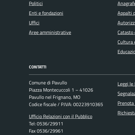
Politici
Anagrafe
Enti e fondazioni
Appalti 
Uffici
Autorizz
Aree amministrative
Catasto 
Cultura 
Educazi
CONTATTI
Comune di Pavullo
Leggi le
Piazza Montecuccoli 1 – 41026
Segnalaz
Pavullo nel Frignano, MO
Prenota
Codice fiscale / P.IVA: 00223910365
Richiest
Ufficio Relazioni con il Pubblico
Tel: 0536/29911
Fax 0536/29961