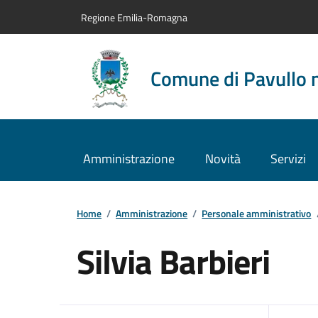
Vai al contenuto principale
Vai alla navigazione del sito
Vai al piede di pagina
Regione Emilia-Romagna
Comune di Pavullo 
Amministrazione
Novità
Servizi
Home
/
Amministrazione
/
Personale amministrativo
Silvia Barbieri