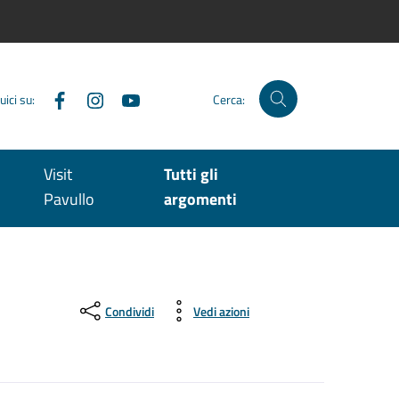
Facebook
Instagram
YouTube
uici su:
Cerca:
Visit
Tutti gli
Pavullo
argomenti
Condividi
Vedi azioni