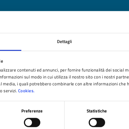
nto sono chiare le informazioni su questa pagina
Dettagli
 da 1 a 5 stelle la pagina
ta 1 stelle su 5
Valuta 2 stelle su 5
Valuta 3 stelle su 5
Valuta 4 stelle su 5
Valuta 5 stelle su 5
ie
alizzare contenuti ed annunci, per fornire funzionalità dei social m
nformazioni sul modo in cui utilizza il nostro sito con i nostri partn
ial media, i quali potrebbero combinarle con altre informazioni che 
ro servizi.
Cookies.
tatta il comune
Preferenze
Statistiche
Leggi le domande frequenti
Richiedi assistenza