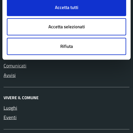
Cultura e tempo libero
Turismo
Accetta tutti
Educazione e formazione
Vita lavorativa
Giustizia e sicurezza pubblica
Accetta selezionati
Rifiuta
NOVITÀ
Notizie
Comunicati
Avvisi
VIVERE IL COMUNE
Luoghi
Eventi