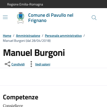
Vai al contenuto principale
Vai alla navigazione del sito
Vai al piede di pagina
Regione Emilia-Romagna
Comune di Pavullo nel
Frignano
Home
/
Amministrazione
/
Personale amministrativo
/
Manuel Burgoni (dal 28/04/2018)
Manuel Burgoni
Condividi
Vedi azioni
Competenze
Consigliere