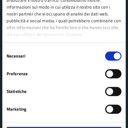
Organi di governo
analizzare il nostro traffico. Condividiamo inoltre
informazioni sul modo in cui utilizza il nostro sito con i
Personale amministrativo
nostri partner che si occupano di analisi dei dati web,
Politici
pubblicità e social media, i quali potrebbero combinarle con
Enti e fondazioni
altre informazioni che ha fornito loro o che hanno raccolto
dal suo utilizzo dei loro servizi.
Cookies.
Uffici
Aree amministrative
Selezione
Necessari
del
consenso
CATEGORIE DI SERVIZIO
Preferenze
Agricoltura e pesca
Imprese e commercio
Ambiente
Mobilità e trasporti
Statistiche
Anagrafe e stato civile
Salute, benessere e
Appalti pubblici
assistenza
Marketing
Autorizzazioni
Tributi, finanze e
Catasto e urbanistica
contravvenzioni