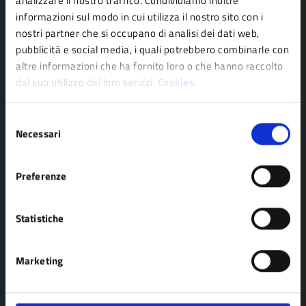
Organi di governo
analizzare il nostro traffico. Condividiamo inoltre
informazioni sul modo in cui utilizza il nostro sito con i
Personale amministrativo
nostri partner che si occupano di analisi dei dati web,
Politici
pubblicità e social media, i quali potrebbero combinarle con
Enti e fondazioni
altre informazioni che ha fornito loro o che hanno raccolto
dal suo utilizzo dei loro servizi.
Cookies.
Uffici
Aree amministrative
Selezione
Necessari
del
consenso
CATEGORIE DI SERVIZIO
Preferenze
Agricoltura e pesca
Imprese e commercio
Ambiente
Mobilità e trasporti
Statistiche
Anagrafe e stato civile
Salute, benessere e
Appalti pubblici
assistenza
Marketing
Autorizzazioni
Tributi, finanze e
Catasto e urbanistica
contravvenzioni