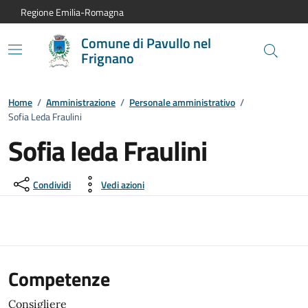
Vai al contenuto principale
Vai alla navigazione del sito
Vai al piede di pagina
Regione Emilia-Romagna
Comune di Pavullo nel
Frignano
Home
/
Amministrazione
/
Personale amministrativo
/
Sofia Leda Fraulini
Sofia leda Fraulini
Condividi
Vedi azioni
Competenze
Consigliere