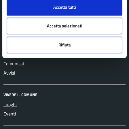
Cultura e tempo libero
Turismo
Accetta tutti
Educazione e formazione
Vita lavorativa
Giustizia e sicurezza pubblica
Accetta selezionati
Rifiuta
NOVITÀ
Notizie
Comunicati
Avvisi
VIVERE IL COMUNE
Luoghi
Eventi