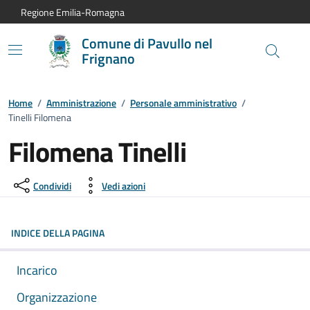
Vai al contenuto principale
Vai alla navigazione del sito
Vai al piede di pagina
Regione Emilia-Romagna
Comune di Pavullo nel
Frignano
Home
/
Amministrazione
/
Personale amministrativo
/
Tinelli Filomena
Filomena Tinelli
Condividi
Vedi azioni
INDICE DELLA PAGINA
Incarico
Organizzazione