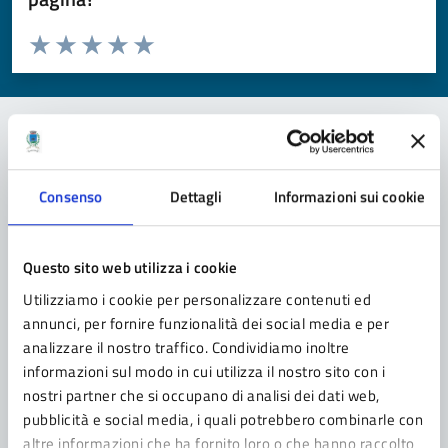
Valuta da 1 a 5 stelle la pagina
Valuta 1 stelle su 5
Valuta 2 stelle su 5
Valuta 3 stelle su 5
Valuta 4 stelle su 5
Valuta 5 stelle su 5
Contatta il comune
Consenso
Dettagli
Informazioni sui cookie
Leggi le domande frequenti
Richiedi assistenza
Questo sito web utilizza i cookie
Utilizziamo i cookie per personalizzare contenuti ed
Prenota appuntamento
annunci, per fornire funzionalità dei social media e per
analizzare il nostro traffico. Condividiamo inoltre
Problemi in città
informazioni sul modo in cui utilizza il nostro sito con i
Segnala disservizio
nostri partner che si occupano di analisi dei dati web,
pubblicità e social media, i quali potrebbero combinarle con
altre informazioni che ha fornito loro o che hanno raccolto