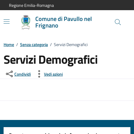
Vai al contenuto principale
Vai alla navigazione del sito
Vai al piede di pagina
Regione Emilia-Romagna
Comune di Pavullo nel
Frignano
Home
/
Senza categoria
/
Servizi Demografici
Servizi Demografici
Condividi
Vedi azioni