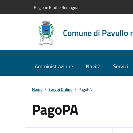
Vai al contenuto principale
Vai alla navigazione del sito
Vai al piede di pagina
Regione Emilia-Romagna
Comune di Pavullo 
Amministrazione
Novità
Servizi
Home
/
Servizi Online
/
PagoPA
PagoPA