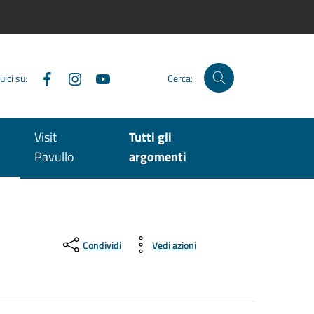
Facebook
Instagram
YouTube
uici su:
Cerca:
Visit
Tutti gli
Pavullo
argomenti
Condividi
Vedi azioni