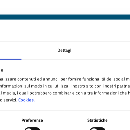
nto sono chiare le informazioni su questa pagina
Dettagli
 da 1 a 5 stelle la pagina
ta 1 stelle su 5
Valuta 2 stelle su 5
Valuta 3 stelle su 5
Valuta 4 stelle su 5
Valuta 5 stelle su 5
ie
alizzare contenuti ed annunci, per fornire funzionalità dei social m
nformazioni sul modo in cui utilizza il nostro sito con i nostri partn
ial media, i quali potrebbero combinarle con altre informazioni che 
ro servizi.
Cookies.
Preferenze
Statistiche
tatta il comune