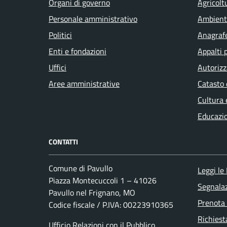
Organi di governo
Agricolt
Personale amministrativo
Ambient
Politici
Anagrafe
Enti e fondazioni
Appalti 
Uffici
Autorizz
Aree amministrative
Catasto 
Cultura 
Educazi
CONTATTI
Comune di Pavullo
Leggi le
Piazza Montecuccoli 1 – 41026
Segnalaz
Pavullo nel Frignano, MO
Prenota
Codice fiscale / P.IVA: 00223910365
Richiest
Ufficio Relazioni con il Pubblico