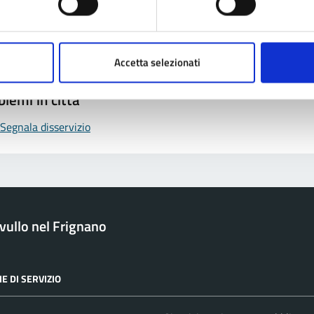
Leggi le domande frequenti
Richiedi assistenza
Accetta selezionati
Prenota appuntamento
blemi in città
Segnala disservizio
ullo nel Frignano
E DI SERVIZIO