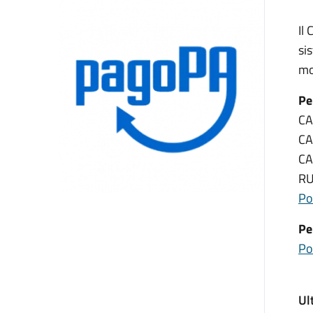
Il
si
mo
Pe
CA
CA
CA
RU
Po
Pe
Po
Ul