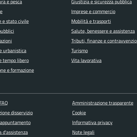
ura e pesca
Giustizia e sicurezza pubblica
e
Imprese e commercio
 e stato civile
Mobilità e trasporti
pubblici
Salute, benessere e assistenza
azioni
Tributi, finanze e contravvenzio
e urbanistica
Turismo
e tempo libero
Vita lavorativa
one e formazione
 FAQ
Amministrazione trasparente
ione disservizio
Cookie
 appuntamento
Informativa privacy
a d'assistenza
Note legali