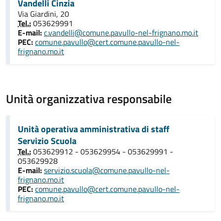
Vandelli Cinzia
Via Giardini, 20
Tel.:
053629991
E-mail:
c.vandelli@comune.pavullo-nel-frignano.mo.it
PEC:
comune.pavullo@cert.comune.pavullo-nel-
frignano.mo.it
Unità organizzativa responsabile
Unità operativa amministrativa di staff
Servizio Scuola
Tel.:
053629912 - 053629954 - 053629991 -
053629928
E-mail:
servizio.scuola@comune.pavullo-nel-
frignano.mo.it
PEC:
comune.pavullo@cert.comune.pavullo-nel-
frignano.mo.it