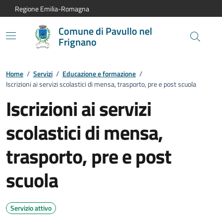
Vai al contenuto principale
Vai alla navigazione del sito
Vai al piede di pagina
Regione Emilia-Romagna
Comune di Pavullo nel
Frignano
Home
/
Servizi
/
Educazione e formazione
/
Iscrizioni ai servizi scolastici di mensa, trasporto, pre e post scuola
Iscrizioni ai servizi
scolastici di mensa,
trasporto, pre e post
scuola
Servizio attivo