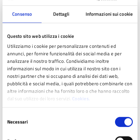
Quanto costa
Consenso
Dettagli
Informazioni sui cookie
TARIFFE E AGEVOLAZIONI
Prima dell’avvio di ogni anno scolastico, l’Amministrazione
Questo sito web utilizza i cookie
Comunale stabilisce le
tariffe dei servizi
scolastici, ai sensi
del vigente
Utilizziamo i cookie per personalizzare contenuti ed
“
Regolamento per l’accesso ai servizi scolastici e per la
annunci, per fornire funzionalità dei social media e per
definizione delle modalità di contribuzione e di concessione
analizzare il nostro traffico. Condividiamo inoltre
delle agevolazioni tariffarie tramite l’applicazione
informazioni sul modo in cui utilizza il nostro sito con i
dell’I.S.E.E.
“
nostri partner che si occupano di analisi dei dati web,
.
pubblicità e social media, i quali potrebbero combinarle con
altre informazioni che ha fornito loro o che hanno raccolto
Per i servizi di mensa e trasporto sono previste
dal suo utilizzo dei loro servizi.
Cookies.
agevolazioni tariffarie sulla base dell’I.S.E.E. (Indicatore
Situazione Economica Equivalente di cui al D.lgs. 109/98 e
Selezione
successive modificazioni).
Necessari
del
consenso
Per i servizi di mensa, trasporto e di pre-post scuola sono
previste riduzioni tariffarie nei confronti di famiglie con più