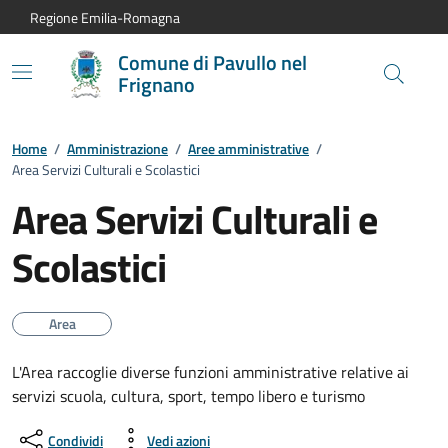
Vai al contenuto principale
Vai alla navigazione del sito
Vai al piede di pagina
Regione Emilia-Romagna
Comune di Pavullo nel
Frignano
Home
/
Amministrazione
/
Aree amministrative
/
Area Servizi Culturali e Scolastici
Area Servizi Culturali e
Scolastici
Area
L'Area raccoglie diverse funzioni amministrative relative ai
servizi scuola, cultura, sport, tempo libero e turismo
Condividi
Vedi azioni