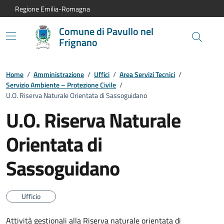
Vai al contenuto principale
Vai alla navigazione del sito
Vai al piede di pagina
Regione Emilia-Romagna
Comune di Pavullo nel
Frignano
Home
/
Amministrazione
/
Uffici
/
Area Servizi Tecnici
/
Servizio Ambiente – Protezione Civile
/
U.O. Riserva Naturale Orientata di Sassoguidano
U.O. Riserva Naturale
Orientata di
Sassoguidano
Ufficio
Attività gestionali alla Riserva naturale orientata di