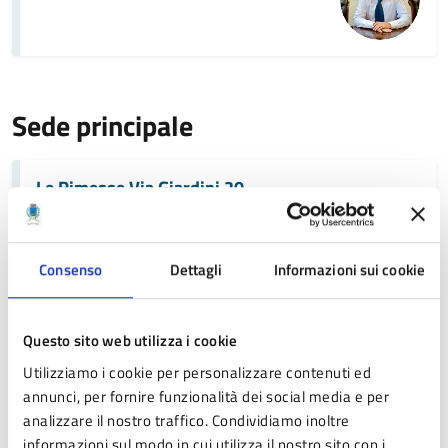
Sede principale
Le Rimesse Via Giardini 20
Consenso
Dettagli
Informazioni sui cookie
Contatti
Telefono:
053629046 - 3332710068
Questo sito web utilizza i cookie
E-mail:
riserva.sassoguidano@comune.pavullo-nel-
Utilizziamo i cookie per personalizzare contenuti ed
frignano.mo.it
PEC:
comune.pavullo@cert.comune.pavullo-nel-
annunci, per fornire funzionalità dei social media e per
frignano.mo.it
analizzare il nostro traffico. Condividiamo inoltre
informazioni sul modo in cui utilizza il nostro sito con i