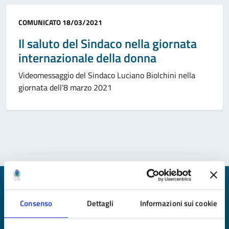
Categoria:
COMUNICATO
18/03/2021
Il saluto del Sindaco nella giornata
internazionale della donna
Videomessaggio del Sindaco Luciano Biolchini nella
giornata dell’8 marzo 2021
Quanto sono chiare le informazioni su questa
pagina?
Consenso
Dettagli
Informazioni sui cookie
Valuta da 1 a 5 stelle la pagina