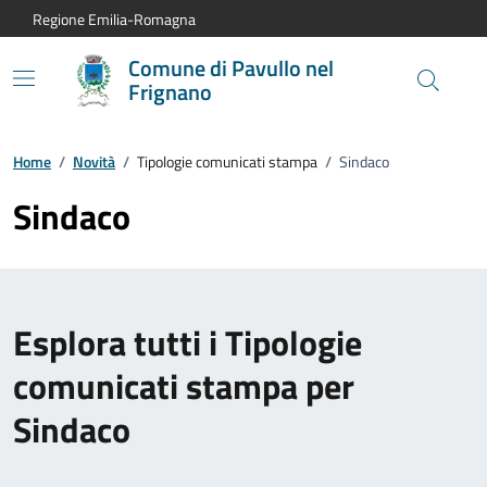
Vai al contenuto principale
Vai alla navigazione del sito
Vai al piede di pagina
Regione Emilia-Romagna
Comune di Pavullo nel
Frignano
Home
/
Novità
/
Tipologie comunicati stampa
/
Sindaco
Sindaco
Esplora tutti i Tipologie
comunicati stampa per
Sindaco