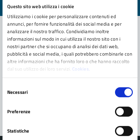
Questo sito web utilizza i cookie
Valuta 1 stelle su 5
Valuta 2 stelle su 5
Valuta 3 stelle su 5
Valuta 4 stelle su 5
Valuta 5 stelle su 5
Utilizziamo i cookie per personalizzare contenuti ed
annunci, per fornire funzionalità dei social media e per
analizzare il nostro traffico. Condividiamo inoltre
informazioni sul modo in cui utilizza il nostro sito con i
Contatta il comune
nostri partner che si occupano di analisi dei dati web,
pubblicità e social media, i quali potrebbero combinarle con
Leggi le domande frequenti
altre informazioni che ha fornito loro o che hanno raccolto
Richiedi assistenza
dal suo utilizzo dei loro servizi.
Cookies.
Prenota appuntamento
Selezione
Necessari
del
Problemi in città
consenso
Segnala disservizio
Preferenze
Statistiche