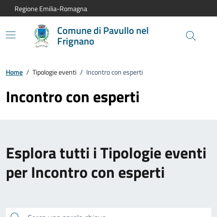
Vai al contenuto principale
Vai alla navigazione del sito
Vai al piede di pagina
Regione Emilia-Romagna
Comune di Pavullo nel
Frignano
Home
/
Tipologie eventi
/
Incontro con esperti
Incontro con esperti
Esplora tutti i Tipologie eventi
per Incontro con esperti
Cerca una parola chiave