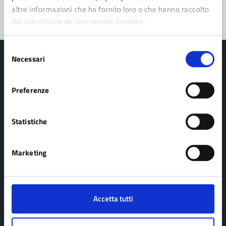
altre informazioni che ha fornito loro o che hanno raccolto
dal suo utilizzo dei loro servizi.
Cookies.
Selezione
Necessari
del
consenso
Preferenze
Comune di Pavullo nel Frignano
Statistiche
AMMINISTRAZIONE
Organi di governo
Marketing
Personale amministrativo
Politici
Enti e fondazioni
Accetta tutti
Uffici