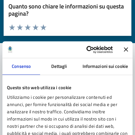
Quanto sono chiare le informazioni su questa
pagina?
Valuta da 1 a 5 stelle la pagina
Valuta 1 stelle su 5
Valuta 2 stelle su 5
Valuta 3 stelle su 5
Valuta 4 stelle su 5
Valuta 5 stelle su 5
Consenso
Dettagli
Informazioni sui cookie
Contatta il comune
Leggi le domande frequenti
Questo sito web utilizza i cookie
Richiedi assistenza
Utilizziamo i cookie per personalizzare contenuti ed
annunci, per fornire funzionalità dei social media e per
Prenota appuntamento
analizzare il nostro traffico. Condividiamo inoltre
informazioni sul modo in cui utilizza il nostro sito con i
Problemi in città
nostri partner che si occupano di analisi dei dati web,
Segnala disservizio
pubblicità e social media, i quali potrebbero combinarle con